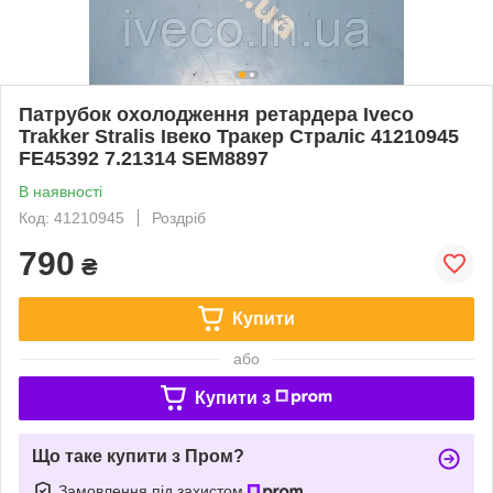
Патрубок охолодження ретардера Iveco
Trakker Stralis Івеко Тракер Страліс 41210945
FE45392 7.21314 SEM8897
В наявності
Код: 41210945
Роздріб
790
₴
Купити
або
Купити з
Що таке купити з Пром?
Замовлення під захистом