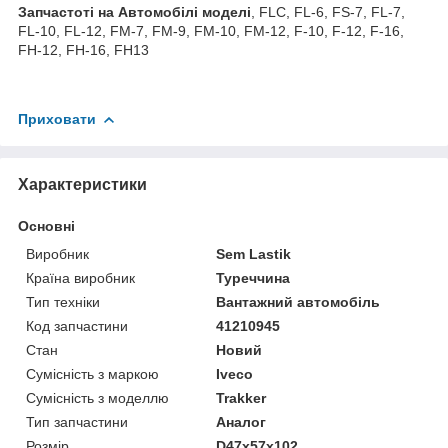
З
апчастот
і на Автомобілі моделі
, FLC, FL-6, FS-7, FL-7,
FL-10, FL-12, FM-7, FM-9, FM-10, FM-12, F-10, F-12, F-16,
FH-12, FH-16, FH13
Приховати
Характеристики
Основні
Виробник
Sem Lastik
Країна виробник
Туреччина
Тип техніки
Вантажний автомобіль
Код запчастини
41210945
Стан
Новий
Сумісність з маркою
Iveco
Сумісність з моделлю
Trakker
Тип запчастини
Аналог
Розмір
D47x57x102