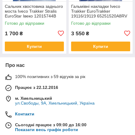
Сальник хвостовика заднього
Гальмівні накладки Iveco
моста Iveco Trakker Stralis
Trakker EuroTrakker
EuroStar Івеко 12015744B
19116/19119 65251520A8RV
40101623 42129137 022.550
2992126 2996503 ремонт 2
Готово до відправки
Готово до відправки
1 700
3 550
₴
₴
Купити
Купити
Про нас
100% позитивних з 59 відгуків за рік
Працює з 22.12.2016
м. Хмельницький
ул.Свободы, 9А, Хмельницький, Україна
Контакти
Сьогодні працює з 09:00 до 16:00
Показати весь графік роботи