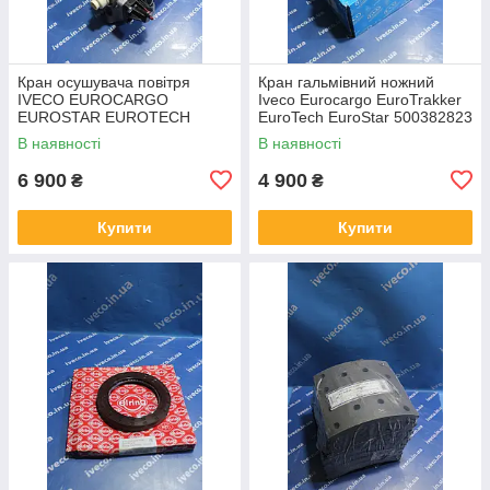
Кран осушувача повітря
Кран гальмівний ножний
IVECO EUROCARGO
Iveco Eurocargo EuroTrakker
EUROSTAR EUROTECH
EuroTech EuroStar 500382823
EUROTRAKKER
DX75BAY 02227003FSS
В наявності
В наявності
6 900
4 900
₴
₴
Купити
Купити