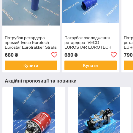
Патрубок ретардера
Патрубок охолодження
Патр
прямий Iveco Eurotech
ретардера IVECO
рет
Eurostar Eurotrakker Stralis
EUROSTAR EUROTECH
EUR
Тракер Страліс 41210950
EUROTRAKKER STRALIS
EUR
680
680
790
₴
₴
LE3227.00
TRAKKER 41210945
TRA
580
Купити
Купити
Акційні пропозиції та новинки