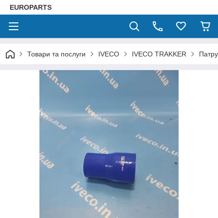
EUROPARTS
Товари та послуги
IVECO
IVECO TRAKKER
Патру