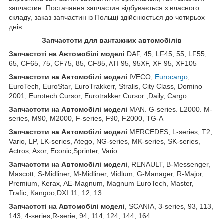
запчастин. Постачання запчастин відбувається з власного
складу, заказ запчастин із Польщі здійснюється до чотирьох
днів.
З
апчастот
и
для вантажних автомобілів
З
апчастот
і на Автомобілі моделі
DAF, 45, LF45, 55, LF55,
65, CF65, 75, CF75, 85, CF85, ATI 95, 95XF, XF 95, XF105
З
апчастот
и
на
Автомобілі
моделі
IVECO,
Eurocargo
,
EuroTech, EuroStar, EuroTrakkerr, Stralis, City Class, Domino
2001, Eurotech Cursor, Eurotrakker Cursor ,Daily, Cargo
З
апчастот
и
на
Автомобілі
моделі
MAN, G-series, L2000, M-
series, M90, M2000, F-series, F90, F2000, TG-A
З
апчастот
и
на
Автомобілі
моделі
MERCEDES, L-series, T2,
Vario, LP, LK-series, Atego, NG-series, MK-series, SK-series,
Actros, Axor, Econic,Sprinter, Vario
З
апчастот
и
на
Автомобілі
моделі
, RENAULT, B-Messenger,
Mascott, S-Midliner, M-Midliner, Midlum, G-Manager, R-Major,
Premium, Kerax, AE-Magnum, Magnum EuroTech, Master,
Trafic, Kangoo,DXI 11, 12, 13
З
апчастот
і на Автомобілі моделі
, SCANIA, 3-series, 93, 113,
143, 4-series,R-serie, 94, 114, 124, 144, 164