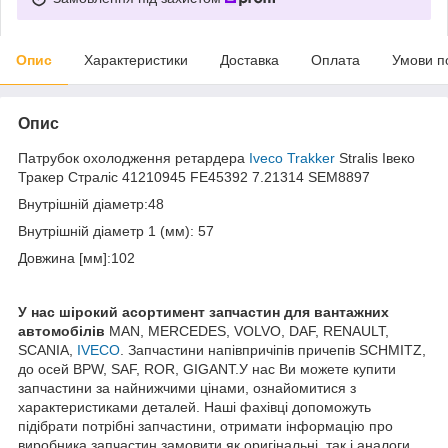
Опис
Характеристики
Доставка
Оплата
Умови п
Опис
Патрубок охолодження ретардера
Iveco Trakker
Stralis Івеко
Тракер Страліс 41210945 FE45392 7.21314 SEM8897
Внутрішній діаметр:48
Внутрішній діаметр 1 (мм): 57
Довжина [мм]:102
У нас ш
ірокий асортимент запчастин для вантажних
автомобілів
MAN, MERCEDES, VOLVO, DAF, RENAULT,
SCANIA,
IVECO
. Запчастини напівпричіпів причепів SCHMITZ,
до осей BPW, SAF, ROR, GIGANT.У нас Ви можете купити
запчастини за найнижчими цінами, ознайомитися з
характеристиками деталей. Наші фахівці допоможуть
підібрати потрібні запчастини, отримати інформацію про
виробника запчастин замовити як оригінальні, так і аналоги