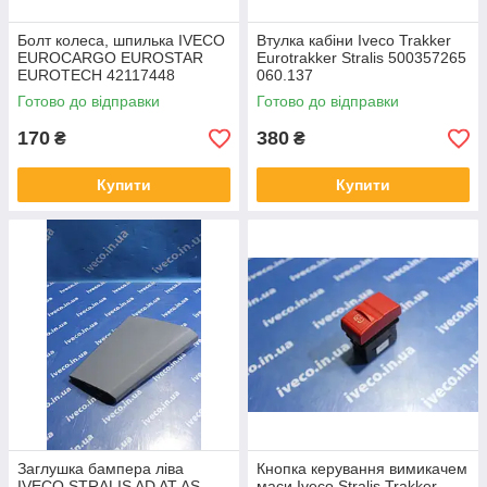
Болт колеса, шпилька IVECO
Втулка кабіни Iveco Trakker
EUROCARGO EUROSTAR
Eurotrakker Stralis 500357265
EUROTECH 42117448
060.137
42064821 42116737
Готово до відправки
Готово до відправки
42117447
170
380
₴
₴
Купити
Купити
Заглушка бампера ліва
Кнопка керування вимикачем
IVECO STRALIS AD AT AS
маси Iveco Stralis Trakker