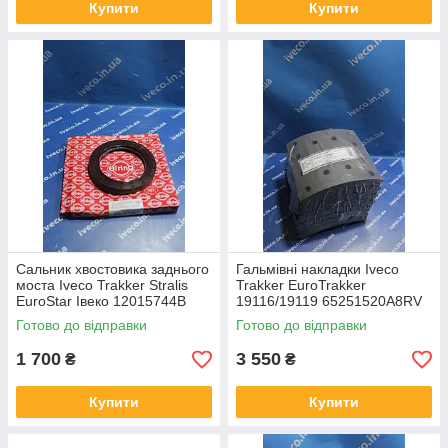
Купити
Купити
Сальник хвостовика заднього
Гальмівні накладки Iveco
моста Iveco Trakker Stralis
Trakker EuroTrakker
EuroStar Івеко 12015744B
19116/19119 65251520A8RV
40101623 42129137 022.550
2992126 2996503 ремонт 2
Готово до відправки
Готово до відправки
1 700
3 550
₴
₴
Купити
Купити