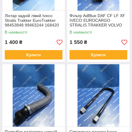
Ліхтар задній лівий Iveco
Фільтр AdBlue DAF CF LF XF
Stralis Trakker EuroTrakker
IVECO EUROCARGO
98453848 99463244 168420
STRALIS TRAKKER VOLVO
99463243 з роз'ємом AMP
FH FM FMX 1847823
В наявності
В наявності
5801667204 21496419
1 400
1 550
₴
₴
Купити
Купити
Патрубок радіатора нижній
Стремянка ресори Iveco