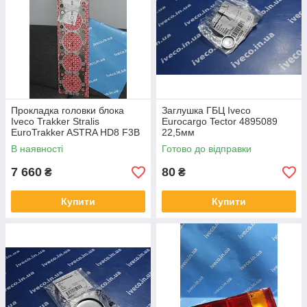
Прокладка головки блока
Заглушка ГБЦ Iveco
Iveco Trakker Stralis
Eurocargo Tector 4895089
EuroTrakker ASTRA HD8 F3B
22,5мм
Cursor 13 500054690
В наявності
Готово до відправки
504007514
7 660
80
₴
₴
Купити
Купити