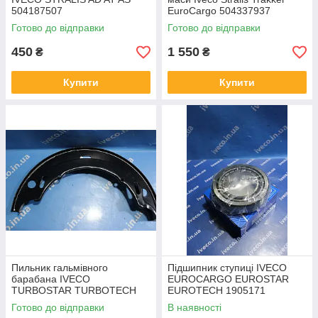
504187507
EuroCargo 504337937
Готово до відправки
Готово до відправки
450
1 550
₴
₴
Купити
Купити
Пильник гальмівного
Підшипник ступиці IVECO
барабана IVECO
EUROCARGO EUROSTAR
TURBOSTAR TURBOTECH
EUROTECH 1905171
42490587 93163855
1905172 VKHB 2211
Готово до відправки
В наявності