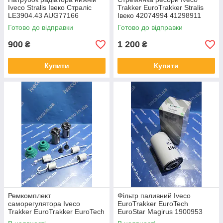
Iveco Stralis Івеко Страліс
Trakker EuroTrakker Stralis
LE3904.43 AUG77166
Івеко 42074994 41298911
41218106 061.383
42079550 500099283
Готово до відправки
Готово до відправки
500041537 M24X2x102x340
мм
900
1 200
₴
₴
Купити
Купити
Ремкомплект
Фільтр паливний Iveco
саморегулятора Iveco
EuroTrakker EuroTech
Trakker EuroTrakker EuroTech
EuroStar Magirus 1900953
EuroStar Івеко 42536197
500039727 1907640 1900953