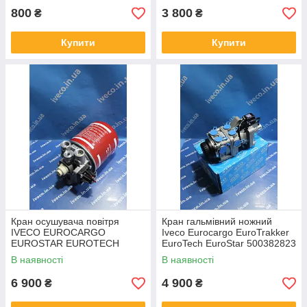
800
3 800
₴
₴
Купити
Купити
Кран осушувача повітря
Кран гальмівний ножний
IVECO EUROCARGO
Iveco Eurocargo EuroTrakker
EUROSTAR EUROTECH
EuroTech EuroStar 500382823
EUROTRAKKER
DX75BAY 02227003FSS
В наявності
В наявності
6 900
4 900
₴
₴