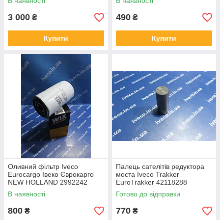
В наявності
В наявності
42550961 PR 4040-00200
1530-550498
3 000
490
₴
₴
Купити
Купити
Оливний фільтр Iveco
Палець сателітів редуктора
Eurocargo Івеко Єврокарго
моста Iveco Trakker
NEW HOLLAND 2992242
EuroTrakker 42118288
504033399 504074043
30170488 107.155
В наявності
Готово до відправки
44228510
800
770
₴
₴