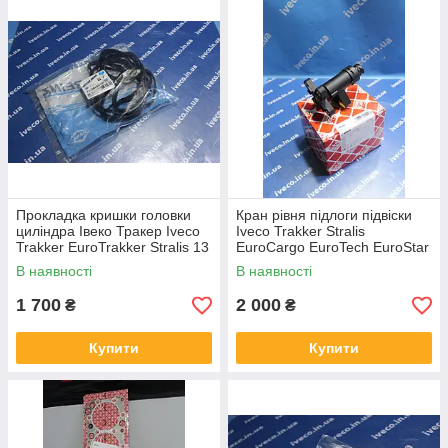
Прокладка кришки головки
Кран рівня підлоги підвіски
циліндра Івеко Тракер Iveco
Iveco Trakker Stralis
Trakker EuroTrakker Stralis 13
EuroCargo EuroTech EuroStar
Cursor 500309014 71-36959-
4410501200 4410501230
В наявності
В наявності
00
41200708 FE45509
1 700
2 000
₴
₴
Купити
Купити