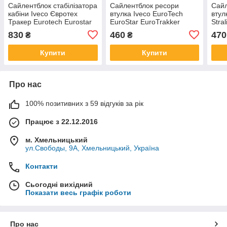
Сайлентблок стабілізатора
Сайлентблок ресори
Сайл
кабіни Iveco Євротех
втулка Iveco EuroTech
втул
Тракер Eurotech Eurostar
EuroStar EuroTrakker
Stral
Eurotrakker Івеко
Stralis Trakker 8160686
Стра
830
460
470
₴
₴
500331831 1908675
Євро
Купити
Купити
Про нас
100% позитивних з 59 відгуків за рік
Працює з 22.12.2016
м. Хмельницький
ул.Свободы, 9А, Хмельницький, Україна
Контакти
Сьогодні вихідний
Показати весь графік роботи
Про нас