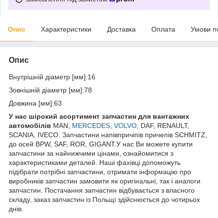
Опис
Характеристики
Доставка
Оплата
Умови п
Опис
Внутрішній діаметр [мм]:16
Зовнішній діаметр [мм]:78
Довжина [мм]:63
У нас ш
ірокий асортимент запчастин для вантажних
автомобілів
MAN,
MERCEDES
,
VOLVO
, DAF, RENAULT,
SCANIA, IVECO. Запчастини напівпричіпів причепів SCHMITZ,
до осей BPW, SAF, ROR, GIGANT.У нас Ви можете купити
запчастини за найнижчими цінами, ознайомитися з
характеристиками деталей. Наші фахівці допоможуть
підібрати потрібні запчастини, отримати інформацію про
виробників запчастин замовити як оригінальні, так і аналоги
запчастин. Постачання запчастин відбувається з власного
складу, заказ запчастин із Польщі здійснюється до чотирьох
днів.