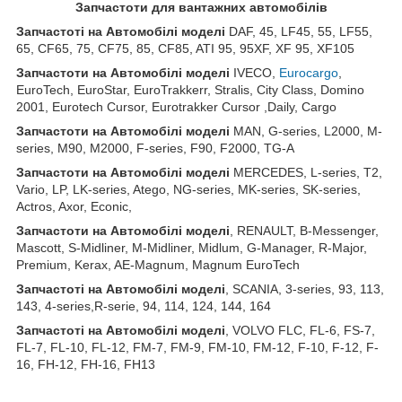
З
апчастот
и
для вантажних автомобілів
З
апчастот
і на Автомобілі моделі
DAF, 45, LF45, 55, LF55,
65, CF65, 75, CF75, 85, CF85, ATI 95, 95XF, XF 95, XF105
З
апчастот
и
на
Автомобілі
моделі
IVECO,
Eurocargo
,
EuroTech, EuroStar, EuroTrakkerr, Stralis, City Class, Domino
2001, Eurotech Cursor, Eurotrakker Cursor ,Daily, Cargo
З
апчастот
и
на
Автомобілі
моделі
MAN, G-series, L2000, M-
series, M90, M2000, F-series, F90, F2000, TG-A
З
апчастот
и
на
Автомобілі
моделі
MERCEDES, L-series, T2,
Vario, LP, LK-series, Atego, NG-series, MK-series, SK-series,
Actros, Axor, Econic,
З
апчастот
и
на
Автомобілі
моделі
, RENAULT, B-Messenger,
Mascott, S-Midliner, M-Midliner, Midlum, G-Manager, R-Major,
Premium, Kerax, AE-Magnum, Magnum EuroTech
З
апчастот
і на Автомобілі моделі
, SCANIA, 3-series, 93, 113,
143, 4-series,R-serie, 94, 114, 124, 144, 164
З
апчастот
і на Автомобілі моделі
, VOLVO FLC, FL-6, FS-7,
FL-7, FL-10, FL-12, FM-7, FM-9, FM-10, FM-12, F-10, F-12, F-
16, FH-12, FH-16, FH13