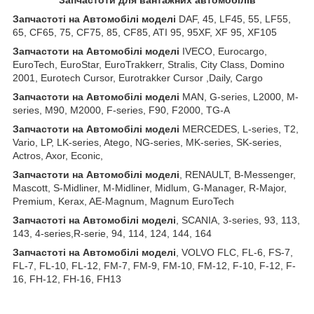
З
апчастот
і на Автомобілі моделі
DAF, 45, LF45, 55, LF55,
65, CF65, 75, CF75, 85, CF85, ATI 95, 95XF, XF 95, XF105
З
апчастот
и
на
Автомобілі
моделі
IVECO, Eurocargo,
EuroTech, EuroStar, EuroTrakkerr, Stralis, City Class, Domino
2001, Eurotech Cursor, Eurotrakker Cursor ,Daily, Cargo
З
апчастот
и
на
Автомобілі
моделі
MAN, G-series, L2000, M-
series, M90, M2000, F-series, F90, F2000, TG-A
З
апчастот
и
на
Автомобілі
моделі
MERCEDES, L-series, T2,
Vario, LP, LK-series, Atego, NG-series, MK-series, SK-series,
Actros, Axor, Econic,
З
апчастот
и
на
Автомобілі
моделі
, RENAULT, B-Messenger,
Mascott, S-Midliner, M-Midliner, Midlum, G-Manager, R-Major,
Premium, Kerax, AE-Magnum, Magnum EuroTech
З
апчастот
і на Автомобілі моделі
, SCANIA, 3-series, 93, 113,
143, 4-series,R-serie, 94, 114, 124, 144, 164
З
апчастот
і на Автомобілі моделі
, VOLVO FLC, FL-6, FS-7,
FL-7, FL-10, FL-12, FM-7, FM-9, FM-10, FM-12, F-10, F-12, F-
16, FH-12, FH-16, FH13