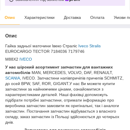
Опис
Характеристики
Доставка
Оплата
Умови п
Опис
Гайка задньої маточини Івеко Страліс
Iveco Stralis
EUROCARGO TECTOR 7184036 7179746
M88X2
IVECO
У нас ш
ірокий асортимент запчастин для вантажних
автомобілів
MAN, MERCEDES, VOLVO, DAF, RENAULT,
SCANIA
, IVECO. Запчастини напівпричіпів причепів SCHMITZ,
до осей BPW, SAF, ROR, GIGANT.У нас Ви можете купити
запчастини за найнижчими цінами, ознайомитися з
характеристиками деталей. Наші фахівці допоможуть
підібрати потрібні запчастини, отримати інформацію про
виробника запчастин замовити як оригінальні, так і аналоги
запчастин. Постачання запчастин відбувається з власного
складу, заказ запчастин із Польщі здійснюється до чотирьох
днів.
З
апчастот
и
для вантажних автомобілів