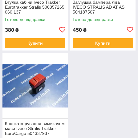
Втулка кабіни Iveco Trakker
Заглушка бампера ліва
Eurotrakker Stralis 500357265
IVECO STRALIS AD AT AS
060.137
504187507
Готово до відправки
Готово до відправки
380
450
₴
₴
Купити
Купити
Кнопка керування вимикачем
маси Iveco Stralis Trakker
EuroCargo 504337937