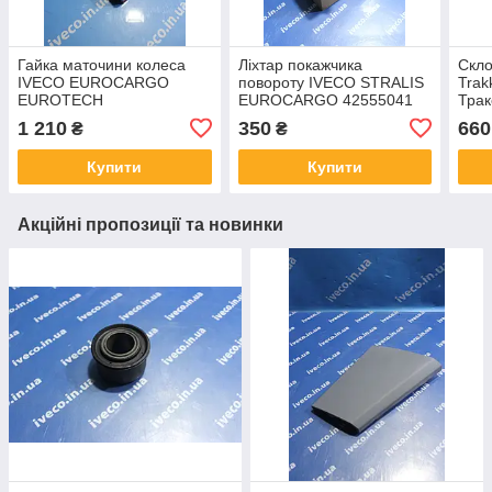
Гайка маточини колеса
Ліхтар покажчика
Скло
IVECO EUROCARGO
повороту IVECO STRALIS
Trak
EUROTECH
EUROCARGO 42555041
Трак
EUROTRAKKER
поворотник івіко страліс
504
1 210
350
660
₴
₴
EUROSTAR STRALIS
412
7172933
Купити
Купити
Акційні пропозиції та новинки