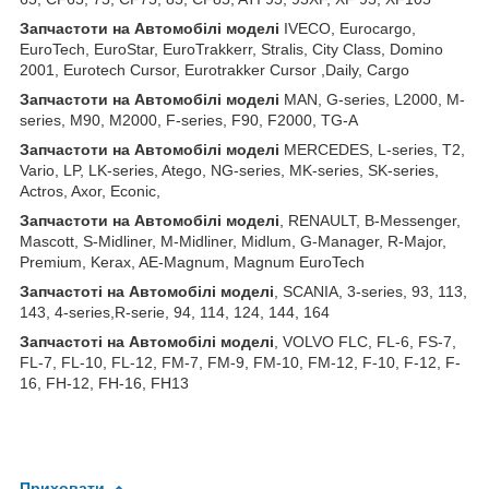
З
апчастот
и
на
Автомобілі
моделі
IVECO, Eurocargo,
EuroTech, EuroStar, EuroTrakkerr, Stralis, City Class, Domino
2001, Eurotech Cursor, Eurotrakker Cursor ,Daily, Cargo
З
апчастот
и
на
Автомобілі
моделі
MAN, G-series, L2000, M-
series, M90, M2000, F-series, F90, F2000, TG-A
З
апчастот
и
на
Автомобілі
моделі
MERCEDES, L-series, T2,
Vario, LP, LK-series, Atego, NG-series, MK-series, SK-series,
Actros, Axor, Econic,
З
апчастот
и
на
Автомобілі
моделі
, RENAULT, B-Messenger,
Mascott, S-Midliner, M-Midliner, Midlum, G-Manager, R-Major,
Premium, Kerax, AE-Magnum, Magnum EuroTech
З
апчастот
і на Автомобілі моделі
, SCANIA, 3-series, 93, 113,
143, 4-series,R-serie, 94, 114, 124, 144, 164
З
апчастот
і на Автомобілі моделі
, VOLVO FLC, FL-6, FS-7,
FL-7, FL-10, FL-12, FM-7, FM-9, FM-10, FM-12, F-10, F-12, F-
16, FH-12, FH-16, FH13
Приховати