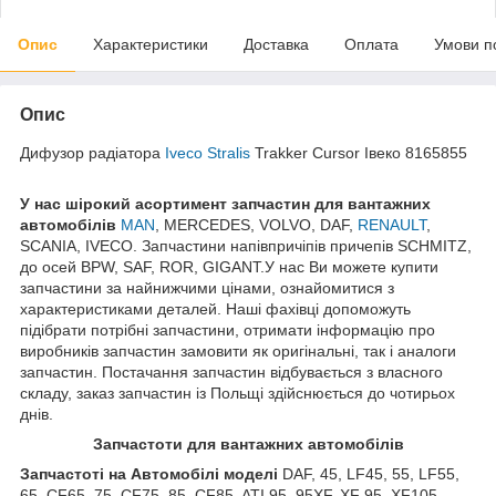
Опис
Характеристики
Доставка
Оплата
Умови п
Опис
Дифузор радіатора
Iveco Stralis
Trakker Cursor Івеко 8165855
У нас ш
ірокий асортимент запчастин для вантажних
автомобілів
MAN
, MERCEDES, VOLVO, DAF,
RENAULT
,
SCANIA, IVECO. Запчастини напівпричіпів причепів SCHMITZ,
до осей BPW, SAF, ROR, GIGANT.У нас Ви можете купити
запчастини за найнижчими цінами, ознайомитися з
характеристиками деталей. Наші фахівці допоможуть
підібрати потрібні запчастини, отримати інформацію про
виробників запчастин замовити як оригінальні, так і аналоги
запчастин. Постачання запчастин відбувається з власного
складу, заказ запчастин із Польщі здійснюється до чотирьох
днів.
З
апчастот
и
для вантажних автомобілів
З
апчастот
і на Автомобілі моделі
DAF, 45, LF45, 55, LF55,
65, CF65, 75, CF75, 85, CF85, ATI 95, 95XF, XF 95, XF105