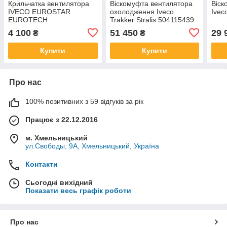
Крильчатка вентилятора
Віскомуфта вентилятора
Віск
IVECO EUROSTAR
охолодження Iveco
Ivec
EUROTECH
Trakker Stralis 504115439
EUROTRAKKER STRALIS
5801587050
4 100
51 450
29 
₴
₴
TRAKKER 41213992
504026023
Купити
Купити
Про нас
100% позитивних з 59 відгуків за рік
Працює з 22.12.2016
м. Хмельницький
ул.Свободы, 9А, Хмельницький, Україна
Контакти
Сьогодні вихідний
Показати весь графік роботи
Про нас