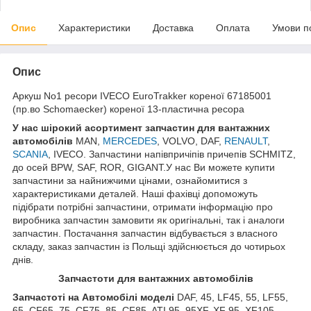
Опис
Характеристики
Доставка
Оплата
Умови п
Опис
Аркуш No1 ресори IVECO EuroTrakker кореної 67185001
(пр.во Schomaecker) кореної 13-пластична ресора
У нас ш
ірокий асортимент запчастин для вантажних
автомобілів
MAN,
MERCEDES
, VOLVO, DAF,
RENAULT
,
SCANIA
, IVECO. Запчастини напівпричіпів причепів SCHMITZ,
до осей BPW, SAF, ROR, GIGANT.У нас Ви можете купити
запчастини за найнижчими цінами, ознайомитися з
характеристиками деталей. Наші фахівці допоможуть
підібрати потрібні запчастини, отримати інформацію про
виробника запчастин замовити як оригінальні, так і аналоги
запчастин. Постачання запчастин відбувається з власного
складу, заказ запчастин із Польщі здійснюється до чотирьох
днів.
З
апчастот
и
для вантажних автомобілів
З
апчастот
і на Автомобілі моделі
DAF, 45, LF45, 55, LF55,
65, CF65, 75, CF75, 85, CF85, ATI 95, 95XF, XF 95, XF105