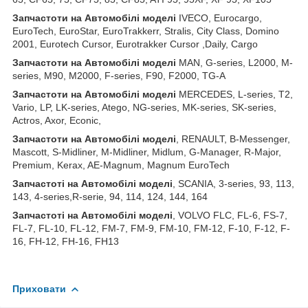
З
апчастот
и
на
Автомобілі
моделі
IVECO, Eurocargo,
EuroTech, EuroStar, EuroTrakkerr, Stralis, City Class, Domino
2001, Eurotech Cursor, Eurotrakker Cursor ,Daily, Cargo
З
апчастот
и
на
Автомобілі
моделі
MAN, G-series, L2000, M-
series, M90, M2000, F-series, F90, F2000, TG-A
З
апчастот
и
на
Автомобілі
моделі
MERCEDES, L-series, T2,
Vario, LP, LK-series, Atego, NG-series, MK-series, SK-series,
Actros, Axor, Econic,
З
апчастот
и
на
Автомобілі
моделі
, RENAULT, B-Messenger,
Mascott, S-Midliner, M-Midliner, Midlum, G-Manager, R-Major,
Premium, Kerax, AE-Magnum, Magnum EuroTech
З
апчастот
і на Автомобілі моделі
, SCANIA, 3-series, 93, 113,
143, 4-series,R-serie, 94, 114, 124, 144, 164
З
апчастот
і на Автомобілі моделі
, VOLVO FLC, FL-6, FS-7,
FL-7, FL-10, FL-12, FM-7, FM-9, FM-10, FM-12, F-10, F-12, F-
16, FH-12, FH-16, FH13
Приховати