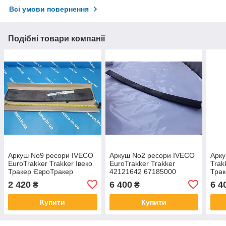
Всі умови повернення
Подібні товари компанії
Аркуш No9 ресори IVECO
Аркуш No2 ресори IVECO
Арку
EuroTrakker Trakker Івеко
EuroTrakker Trakker
Trak
Тракер ЄвроТракер
42121642 67185000
Трак
42121649 67185000
67185002 Schomaecker
421
2 420
6 400
6 4
₴
₴
42121640
671
Купити
Купити