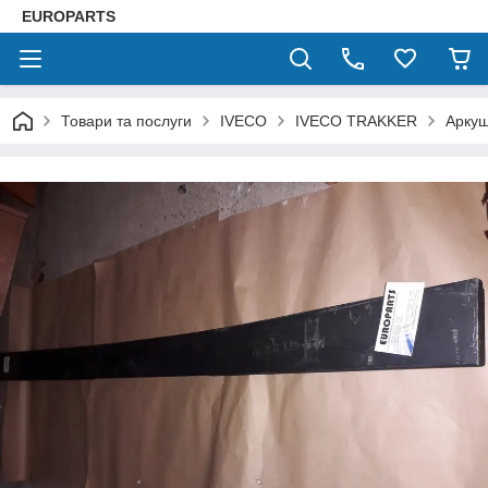
EUROPARTS
Товари та послуги
IVECO
IVECO TRAKKER
Аркуш