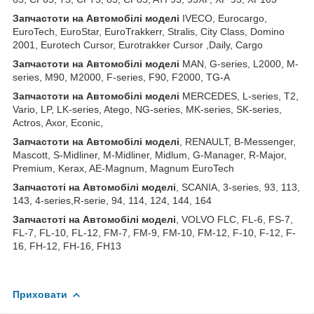
З
апчастот
и
на
Автомобілі
моделі
IVECO, Eurocargo,
EuroTech, EuroStar, EuroTrakkerr, Stralis, City Class, Domino
2001, Eurotech Cursor, Eurotrakker Cursor ,Daily, Cargo
З
апчастот
и
на
Автомобілі
моделі
MAN, G-series, L2000, M-
series, M90, M2000, F-series, F90, F2000, TG-A
З
апчастот
и
на
Автомобілі
моделі
MERCEDES, L-series, T2,
Vario, LP, LK-series, Atego, NG-series, MK-series, SK-series,
Actros, Axor, Econic,
З
апчастот
и
на
Автомобілі
моделі
, RENAULT, B-Messenger,
Mascott, S-Midliner, M-Midliner, Midlum, G-Manager, R-Major,
Premium, Kerax, AE-Magnum, Magnum EuroTech
З
апчастот
і на Автомобілі моделі
, SCANIA, 3-series, 93, 113,
143, 4-series,R-serie, 94, 114, 124, 144, 164
З
апчастот
і на Автомобілі моделі
, VOLVO FLC, FL-6, FS-7,
FL-7, FL-10, FL-12, FM-7, FM-9, FM-10, FM-12, F-10, F-12, F-
16, FH-12, FH-16, FH13
Приховати