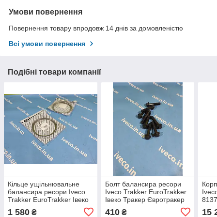
Умови повернення
Повернення товару впродовж 14 днів за домовленістю
Всі умови повернення
Подібні товари компанії
Кільце ущільнювальне
Болт балансира ресори
Корп
балансира ресори Iveco
Iveco Trakker EuroTrakker
Ivec
Trakker EuroTrakker Івеко
Івеко Тракер Євротракер
813
8137903 41042012
1164572 M14X70 MM
1 580
410
15 
₴
₴