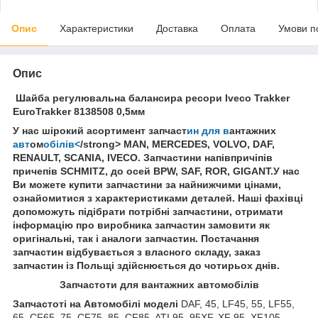
Опис
Характеристики
Доставка
Оплата
Умови п
Опис
Шайба регулювальна балансира ресори Iveco Trakker
EuroTrakker 8138508 0,5мм
У нас ш
ірокий асортимент запчаст
ин для в
антажних
авт
ом
обілів<
/strong> MAN, MERCEDES, VOLVO, DAF,
RENAULT, SCANIA, IVECO. Запчастини напівпричіпів
причепів SCHMITZ, до осей BPW, SAF, ROR, GIGANT.У нас
Ви можете купити запчастини за найнижчими цінами,
ознайомитися з характеристиками деталей. Наші фахівці
допоможуть підібрати потрібні запчастини, отримати
інформацію про виробника запчастин замовити як
оригінальні, так і аналоги запчастин. Постачання
запчастин відбувається з власного складу, заказ
запчастин із Польщі здійснюється до чотирьох днів.
З
апчастот
и
для вантажних автомобілів
З
апчастот
і на Автомобілі моделі
DAF, 45, LF45, 55, LF55,
65, CF65, 75, CF75, 85, CF85, ATI 95, 95XF, XF 95, XF105