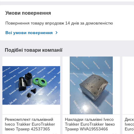
Умови повернення
Повернення товару впродовж 14 днів за домовленістю
Всі умови повернення
Подібні товари компанії
Ремкомплект гальмівний
Накладки гальмівні Iveco
Диск
Iveco Trakker EuroTrakker
Trakker EuroTrakker Івеко
Iveco
Івеко Тракер 42537365
Тракер WVA19553466
Euro
правий
2996502 29958252992379
Трак