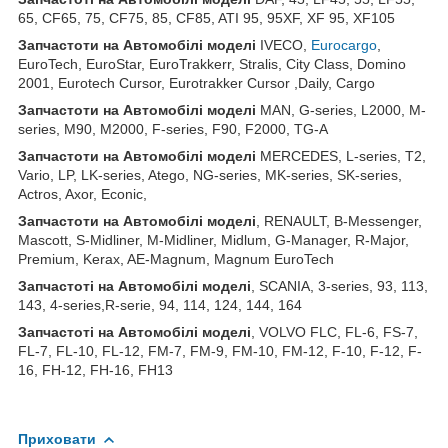
65, CF65, 75, CF75, 85, CF85, ATI 95, 95XF, XF 95, XF105
З
апчастот
и
на
Автомобілі
моделі
IVECO,
Eurocargo
,
EuroTech, EuroStar, EuroTrakkerr, Stralis, City Class, Domino
2001, Eurotech Cursor, Eurotrakker Cursor ,Daily, Cargo
З
апчастот
и
на
Автомобілі
моделі
MAN, G-series, L2000, M-
series, M90, M2000, F-series, F90, F2000, TG-A
З
апчастот
и
на
Автомобілі
моделі
MERCEDES, L-series, T2,
Vario, LP, LK-series, Atego, NG-series, MK-series, SK-series,
Actros, Axor, Econic,
З
апчастот
и
на
Автомобілі
моделі
, RENAULT, B-Messenger,
Mascott, S-Midliner, M-Midliner, Midlum, G-Manager, R-Major,
Premium, Kerax, AE-Magnum, Magnum EuroTech
З
апчастот
і на Автомобілі моделі
, SCANIA, 3-series, 93, 113,
143, 4-series,R-serie, 94, 114, 124, 144, 164
З
апчастот
і на Автомобілі моделі
, VOLVO FLC, FL-6, FS-7,
FL-7, FL-10, FL-12, FM-7, FM-9, FM-10, FM-12, F-10, F-12, F-
16, FH-12, FH-16, FH13
Приховати