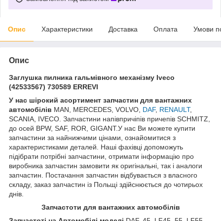
Опис
Характеристики
Доставка
Оплата
Умови п
Опис
Заглушка пилника гальмівного механізму Iveco
(42533567) 730589 ERREVI
У нас ш
ірокий асортимент запчастин для вантажних
автомобілів
MAN, MERCEDES, VOLVO,
DAF
,
RENAULT
,
SCANIA, IVECO. Запчастини напівпричіпів причепів SCHMITZ,
до осей BPW, SAF, ROR, GIGANT.У нас Ви можете купити
запчастини за найнижчими цінами, ознайомитися з
характеристиками деталей. Наші фахівці допоможуть
підібрати потрібні запчастини, отримати інформацію про
виробника запчастин замовити як оригінальні, так і аналоги
запчастин. Постачання запчастин відбувається з власного
складу, заказ запчастин із Польщі здійснюється до чотирьох
днів.
З
апчастот
и
для вантажних автомобілів
З
апчастот
і на Автомобілі моделі
DAF, 45, LF45, 55, LF55,