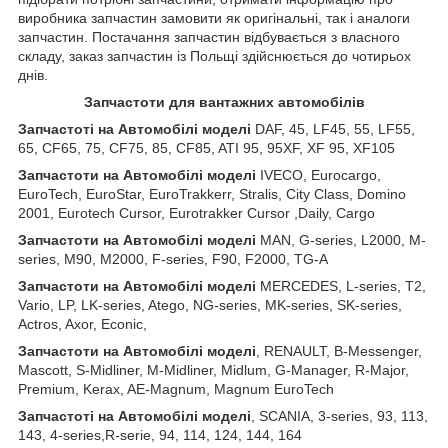
виробника запчастин замовити як оригінальні, так і аналоги
запчастин. Постачання запчастин відбувається з власного
складу, заказ запчастин із Польщі здійснюється до чотирьох
днів.
З
апчастот
и
для вантажних автомобілів
З
апчастот
і на Автомобілі моделі
DAF, 45, LF45, 55, LF55,
65, CF65, 75, CF75, 85, CF85, ATI 95, 95XF, XF 95, XF105
З
апчастот
и
на
Автомобілі
моделі
IVECO, Eurocargo,
EuroTech, EuroStar, EuroTrakkerr, Stralis, City Class, Domino
2001, Eurotech Cursor, Eurotrakker Cursor ,Daily, Cargo
З
апчастот
и
на
Автомобілі
моделі
MAN, G-series, L2000, M-
series, M90, M2000, F-series, F90, F2000, TG-A
З
апчастот
и
на
Автомобілі
моделі
MERCEDES, L-series, T2,
Vario, LP, LK-series, Atego, NG-series, MK-series, SK-series,
Actros, Axor, Econic,
З
апчастот
и
на
Автомобілі
моделі
, RENAULT, B-Messenger,
Mascott, S-Midliner, M-Midliner, Midlum, G-Manager, R-Major,
Premium, Kerax, AE-Magnum, Magnum EuroTech
З
апчастот
і на Автомобілі моделі
, SCANIA, 3-series, 93, 113,
143, 4-series,R-serie, 94, 114, 124, 144, 164