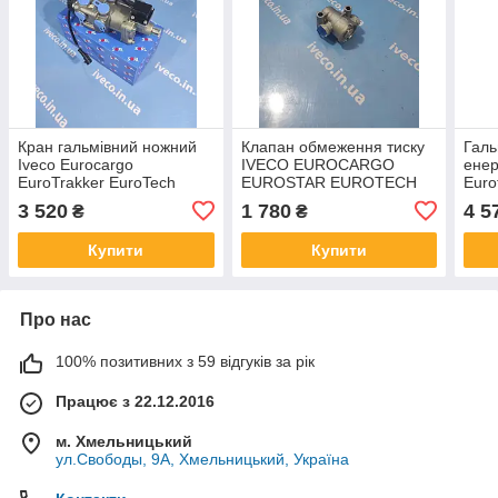
Кран гальмівний ножний
Клапан обмеження тиску
Галь
Iveco Eurocargo
IVECO EUROCARGO
енер
EuroTrakker EuroTech
EUROSTAR EUROTECH
Euro
EuroStar Івеко Єврокарго
EUROTRAKKER Івеко
Euro
3 520
1 780
4 5
₴
₴
500382823 MM01028
98413945 98413953
412
DX75BAY
Купити
Купити
Про нас
100% позитивних з 59 відгуків за рік
Працює з 22.12.2016
м. Хмельницький
ул.Свободы, 9А, Хмельницький, Україна