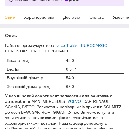
Опис
Характеристики
Доставка
Оплата
Умови п
Опис
Гайка енергоакумулятора
Iveco Trakker
EUROCARGO
EUROSTAR EUROTECH 42064491
Висота [мм]
48.0
Вес [кг]
0.547
Внутрішній діаметр
54.0
Зовнішній діаметр [мм]
62.0
У нас ш
ірокий асортимент запчастин для вантажних
автомобілів
MAN, MERCEDES,
VOLVO
, DAF, RENAULT,
SCANIA, IVECO. Запчастини напівпричіпів причепів SCHMITZ,
до осей BPW, SAF, ROR, GIGANT.У нас Ви можете купити
запчастини за найнижчими цінами, ознайомитися з
характеристиками деталей. Наші фахівці допоможуть
підібрати потрібні запчастини, отримати інформацію про