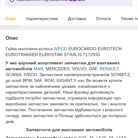
Опис
Характеристики
Доставка
Оплата
Умови п
Опис
Гайка маточини колеса
IVECO
EUROCARGO EUROTECH
EUROTRAKKER EUROSTAR STRALIS 7172933
У нас ш
ірокий асортимент запчастин для вантажних
автомобілів
MAN
, MERCEDES, VOLVO, DAF,
RENAULT
,
SCANIA, IVECO. Запчастини напівпричіпів причепів SCHMITZ,
до осей BPW, SAF, ROR, GIGANT.У нас Ви можете купити
запчастини за найнижчими цінами, ознайомитися з
характеристиками деталей. Наші фахівці допоможуть
підібрати потрібні запчастини, отримати інформацію про
виробника запчастин замовити як оригінальні, так і аналоги
запчастин. Постачання запчастин відбувається з власного
складу, заказ запчастин із Польщі здійснюється до чотирьох
днів.
З
апчастот
и
для вантажних автомобілів
З
апчастот
і на Автомобілі моделі
DAF, 45, LF45, 55, LF55,