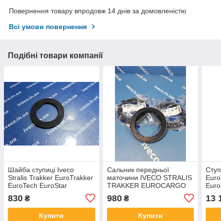
Повернення товару впродовж 14 днів за домовленістю
Всі умови повернення
Подібні товари компанії
Шайба ступиці Iveco
Сальник передньої
Ступ
Stralis Trakker EuroTrakker
маточини IVECO STRALIS
Euro
EuroTech EuroStar
TRAKKER EUROCARGO
Euro
7172943 AUG75458
EUROTECH EUROSTAR
717
830
980
13 
₴
₴
d95xd130x16 7185250
40102143
Купити
Купити