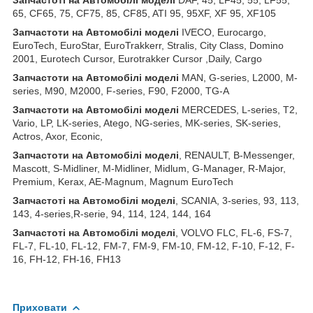
65, CF65, 75, CF75, 85, CF85, ATI 95, 95XF, XF 95, XF105
З
апчастот
и
на
Автомобілі
моделі
IVECO, Eurocargo,
EuroTech, EuroStar, EuroTrakkerr, Stralis, City Class, Domino
2001, Eurotech Cursor, Eurotrakker Cursor ,Daily, Cargo
З
апчастот
и
на
Автомобілі
моделі
MAN, G-series, L2000, M-
series, M90, M2000, F-series, F90, F2000, TG-A
З
апчастот
и
на
Автомобілі
моделі
MERCEDES, L-series, T2,
Vario, LP, LK-series, Atego, NG-series, MK-series, SK-series,
Actros, Axor, Econic,
З
апчастот
и
на
Автомобілі
моделі
, RENAULT, B-Messenger,
Mascott, S-Midliner, M-Midliner, Midlum, G-Manager, R-Major,
Premium, Kerax, AE-Magnum, Magnum EuroTech
З
апчастот
і на Автомобілі моделі
, SCANIA, 3-series, 93, 113,
143, 4-series,R-serie, 94, 114, 124, 144, 164
З
апчастот
і на Автомобілі моделі
, VOLVO FLC, FL-6, FS-7,
FL-7, FL-10, FL-12, FM-7, FM-9, FM-10, FM-12, F-10, F-12, F-
16, FH-12, FH-16, FH13
Приховати