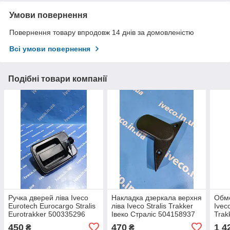
Умови повернення
Повернення товару впродовж 14 днів за домовленістю
Всі умови повернення
Подібні товари компанії
Ручка дверей ліва Iveco
Накладка дзеркала верхня
Обме
Eurotech Eurocargo Stralis
ліва Iveco Stralis Trakker
Ivec
Eurotrakker 500335296
Івеко Страліс 504158937
Trak
98404710 98404714
450
470
1 4
₴
₴