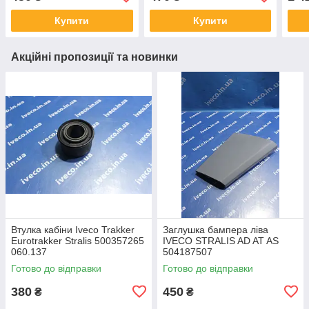
90732CNT
Купити
Купити
Акційні пропозиції та новинки
Втулка кабіни Iveco Trakker
Заглушка бампера ліва
Eurotrakker Stralis 500357265
IVECO STRALIS AD AT AS
060.137
504187507
Готово до відправки
Готово до відправки
380
450
₴
₴