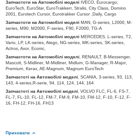
З
апчастот
и
на
Автомобілі
моделі
IVECO, Eurocargo,
EuroTech, EuroStar, EuroTrakkerr, Stralis, City Class, Domino
2001, Eurotech Cursor, Eurotrakker Cursor ,Daily, Cargo
З
апчастот
и
на
Автомобілі
моделі
MAN, G-series, L2000, M-
series, M90, M2000, F-series, F90, F2000, TG-A
З
апчастот
и
на
Автомобілі
моделі
MERCEDES, L-series, T2,
Vario, LP, LK-series, Atego, NG-series, MK-series, SK-series,
Actros, Axor, Econic,
З
апчастот
и
на
Автомобілі
моделі
, RENAULT, B-Messenger,
Mascott, S-Midliner, M-Midliner, Midlum, G-Manager, R-Major,
Premium, Kerax, AE-Magnum, Magnum EuroTech
З
апчастот
і на Автомобілі моделі
, SCANIA, 3-series, 93, 113,
143, 4-series,R-serie, 94, 114, 124, 144, 164
З
апчастот
і на Автомобілі моделі
, VOLVO FLC, FL-6, FS-7,
FL-7, FL-10, FL-12, FM-7, FM-9, FM-10, FM-12, F-10, F-12, F-
16, FH-12, FH-16, FH13
Приховати