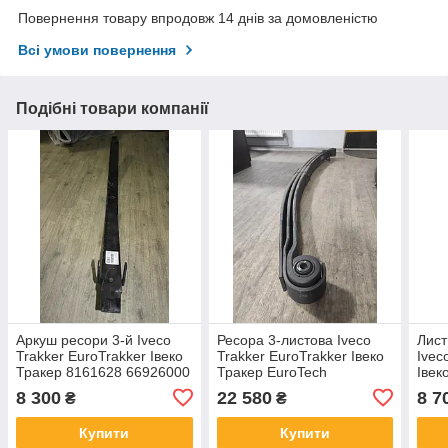
Повернення товару впродовж 14 днів за домовленістю
Всі умови повернення
Подібні товари компанії
Аркуш ресори 3-й Iveco
Ресора 3-листова Iveco
Лист
Trakker EuroTrakker Івеко
Trakker EuroTrakker Івеко
Ivec
Тракер 8161628 66926000
Тракер EuroTech
Івек
66926003
66926000 8161628
816
8 300
22 580
8 7
₴
₴
41027488
669
Купити
Купити