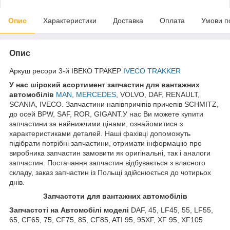
Опис
Характеристики
Доставка
Оплата
Умови п
Опис
Аркуш ресори 3-й ІВЕКО ТРАКЕР
IVECO TRAKKER
У нас ш
ірокий асортимент запчастин для вантажних
автомобілів
MAN
,
MERCEDES
, VOLVO, DAF, RENAULT,
SCANIA, IVECO. Запчастини напівпричіпів причепів SCHMITZ,
до осей BPW, SAF, ROR, GIGANT.У нас Ви можете купити
запчастини за найнижчими цінами, ознайомитися з
характеристиками деталей. Наші фахівці допоможуть
підібрати потрібні запчастини, отримати інформацію про
виробника запчастин замовити як оригінальні, так і аналоги
запчастин. Постачання запчастин відбувається з власного
складу, заказ запчастин із Польщі здійснюється до чотирьох
днів.
З
апчастот
и
для вантажних автомобілів
З
апчастот
і на Автомобілі моделі
DAF, 45, LF45, 55, LF55,
65, CF65, 75, CF75, 85, CF85, ATI 95, 95XF, XF 95, XF105