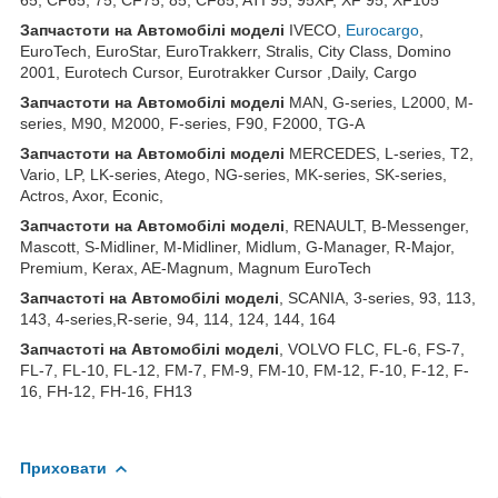
З
апчастот
и
на
Автомобілі
моделі
IVECO,
Eurocargo
,
EuroTech, EuroStar, EuroTrakkerr, Stralis, City Class, Domino
2001, Eurotech Cursor, Eurotrakker Cursor ,Daily, Cargo
З
апчастот
и
на
Автомобілі
моделі
MAN, G-series, L2000, M-
series, M90, M2000, F-series, F90, F2000, TG-A
З
апчастот
и
на
Автомобілі
моделі
MERCEDES, L-series, T2,
Vario, LP, LK-series, Atego, NG-series, MK-series, SK-series,
Actros, Axor, Econic,
З
апчастот
и
на
Автомобілі
моделі
, RENAULT, B-Messenger,
Mascott, S-Midliner, M-Midliner, Midlum, G-Manager, R-Major,
Premium, Kerax, AE-Magnum, Magnum EuroTech
З
апчастот
і на Автомобілі моделі
, SCANIA, 3-series, 93, 113,
143, 4-series,R-serie, 94, 114, 124, 144, 164
З
апчастот
і на Автомобілі моделі
, VOLVO FLC, FL-6, FS-7,
FL-7, FL-10, FL-12, FM-7, FM-9, FM-10, FM-12, F-10, F-12, F-
16, FH-12, FH-16, FH13
Приховати