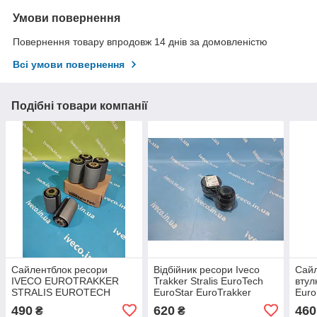
Умови повернення
Повернення товару впродовж 14 днів за домовленістю
Всі умови повернення
Подібні товари компанії
Сайлентблок ресори
Відбійник ресори Iveco
Сайл
IVECO EUROTRAKKER
Trakker Stralis EuroTech
втул
STRALIS EUROTECH
EuroStar EuroTrakker
Euro
8160686
42045058 42045069
Stra
490
620
460
₴
₴
42088283 42088284