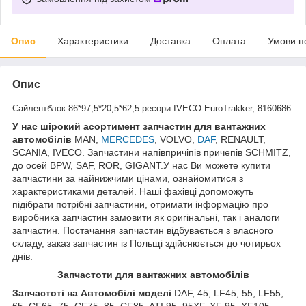
Опис
Характеристики
Доставка
Оплата
Умови п
Опис
Сайлентблок 86*97,5*20,5*62,5 ресори IVECO EuroTrakker, 8160686
У нас ш
ірокий асортимент запчастин для вантажних
автомобілів
MAN,
MERCEDES
, VOLVO,
DAF
, RENAULT,
SCANIA, IVECO. Запчастини напівпричіпів причепів SCHMITZ,
до осей BPW, SAF, ROR, GIGANT.У нас Ви можете купити
запчастини за найнижчими цінами, ознайомитися з
характеристиками деталей. Наші фахівці допоможуть
підібрати потрібні запчастини, отримати інформацію про
виробника запчастин замовити як оригінальні, так і аналоги
запчастин. Постачання запчастин відбувається з власного
складу, заказ запчастин із Польщі здійснюється до чотирьох
днів.
З
апчастот
и
для вантажних автомобілів
З
апчастот
і на Автомобілі моделі
DAF, 45, LF45, 55, LF55,
65, CF65, 75, CF75, 85, CF85, ATI 95, 95XF, XF 95, XF105