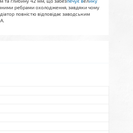
 та глибину 42 мм, що забез
печує в
ел
ику
аяними ребрами охолодження, завдяки чому
адіатор повністю відповідає заводським
A.