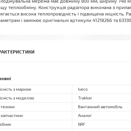
лоджувальна мережа має довжину 800 мм, ширину 748 мм
ощу теплообміну. Конструкція радіатора виконана з прип
ягається висока теплопровідність і підвищена міцність. Р
аметрам і замінює оригінальні артикули 41218266 та 63330
РАКТЕРИСТИКИ
новні
існість з маркою
Iveco
існість з моделлю
Trakker
 техніки
Вантажний автомобіль
 запчастини
Аналог
обник
NRF