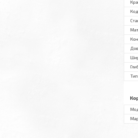
Кра
Код
Ста
Мат
Кон
Дов
Шир
Гли
Тип
Ко
Мо
Ма