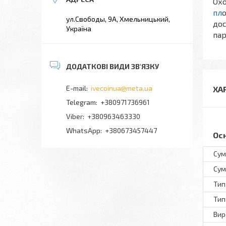
Охо
пл
ул.Свободы, 9А, Хмельницький,
дос
Україна
пар
ivecoinua@meta.ua
ХА
+380971736961
+380963463330
+380673457447
Ос
Сум
Сум
Тип
Тип
Вир