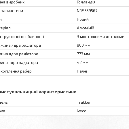
їна виробник
Голландія
 запчастини
NRF 559567
н
Новий
еріал
Алюміній
структивні особливості
З монтажними деталями
жина ядра радіатора
800 мм
ина ядра радіатора
773 мм
бина ядра радіатора
42 мм
 кріплення ребер
Паяні
ристувальницькі характеристики
дель
Trakker
рка
Iveco