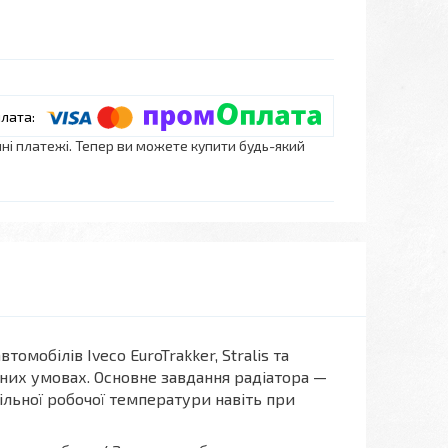
нні платежі. Тепер ви можете купити будь-який
мобілів Iveco EuroTrakker, Stralis та
адних умовах. Основне завдання радіатора —
ільної робочої температури навіть при