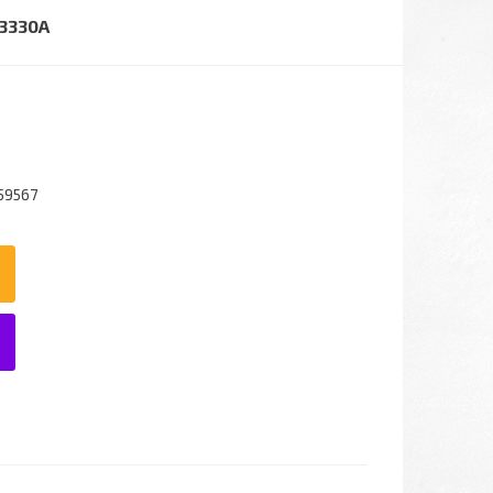
63330A
59567