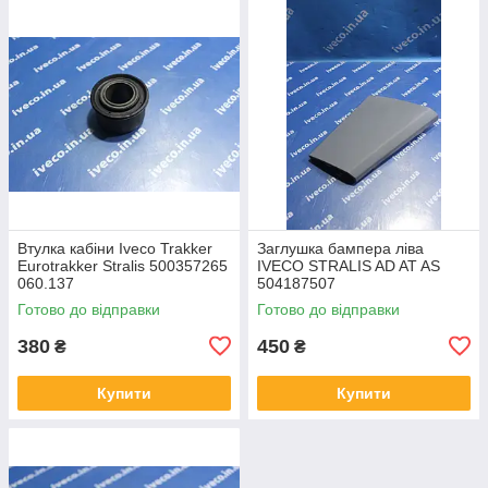
Втулка кабіни Iveco Trakker
Заглушка бампера ліва
Eurotrakker Stralis 500357265
IVECO STRALIS AD AT AS
060.137
504187507
Готово до відправки
Готово до відправки
380
450
₴
₴
Купити
Купити