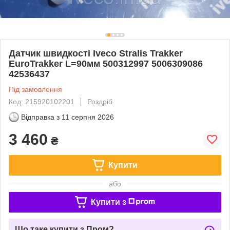
Датчик швидкості Iveco Stralis Trakker
EuroTrakker L=90мм 500312997 5006309086
42536437
Під замовлення
Код: 215920102201
Роздріб
Відправка з
11 серпня 2026
3 460
₴
Купити
або
Купити з
Що таке купити з Пром?