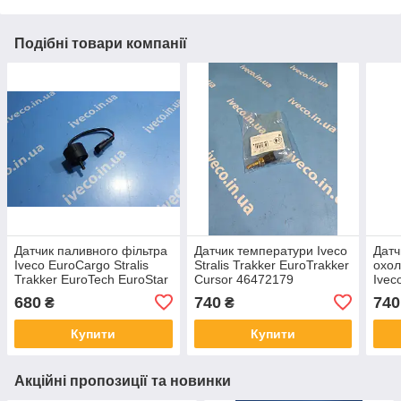
Подібні товари компанії
Датчик паливного фільтра
Датчик температури Iveco
Датч
Iveco EuroCargo Stralis
Stralis Trakker EuroTrakker
охол
Trakker EuroTech EuroStar
Cursor 46472179
Iveco
99468264 1908547
500382599 55187822
Euro
680
740
740
₴
₴
2992662 504028093
60814175 71739856
412
009
Купити
Купити
Акційні пропозиції та новинки