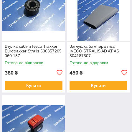
Втулка кабіни Iveco Trakker
Заглушка бампера ліва
Eurotrakker Stralis 500357265
IVECO STRALIS AD AT AS
060.137
504187507
Готово до відправки
Готово до відправки
380
450
₴
₴
Купити
Купити