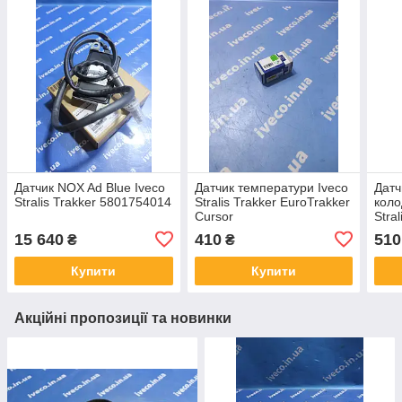
Датчик NOX Ad Blue Iveco
Датчик температури Iveco
Датч
Stralis Trakker 5801754014
Stralis Trakker EuroTrakker
коло
Cursor
Stra
EUR
15 640
410
510
₴
₴
1903
Купити
Купити
Акційні пропозиції та новинки