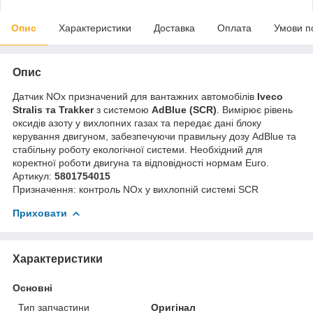
Опис
Характеристики
Доставка
Оплата
Умови п
Опис
Датчик NOx призначений для вантажних автомобілів
Iveco
Stralis та Trakker
з системою
AdBlue (SCR)
. Вимірює рівень
оксидів азоту у вихлопних газах та передає дані блоку
керування двигуном, забезпечуючи правильну дозу AdBlue та
стабільну роботу екологічної системи. Необхідний для
коректної роботи двигуна та відповідності нормам Euro.
Артикул:
5801754015
Призначення: контроль NOx у вихлопній системі SCR
Приховати
Характеристики
Основні
Тип запчастини
Оригінал