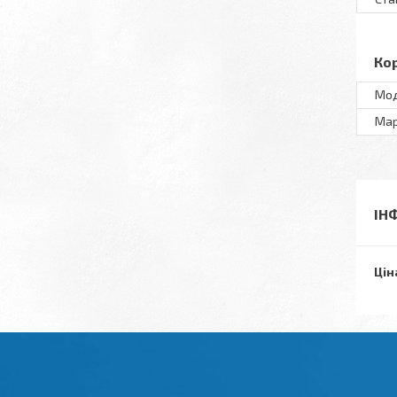
Ко
Мо
Ма
ІН
Цін