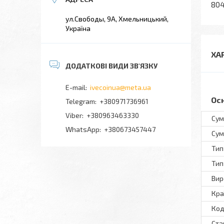
804
ул.Свободы, 9А, Хмельницький,
Україна
ХА
ivecoinua@meta.ua
Ос
+380971736961
+380963463330
Сум
+380673457447
Сум
Тип
Тип
Вир
Кра
Код
Ста