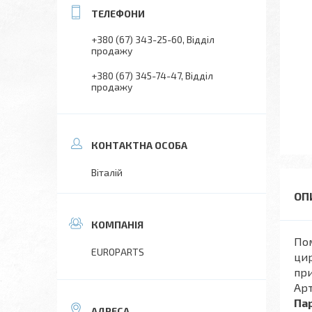
+380 (67) 343-25-60
Відділ
продажу
+380 (67) 345-74-47
Відділ
продажу
Віталій
По
EUROPARTS
цир
при
Ар
Па