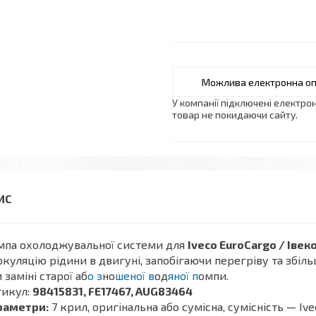
У компанії підключені електро
товар не покидаючи сайту.
мпа охолоджувальної системи для
Iveco EuroCargo / Івек
куляцію рідини в двигуні, запобігаючи перегріву та збі
 заміні старої аб
о з
но
шеної в
од
яної п
омпи.
тикул:
98415831, FE17467, AUG83464
раметри:
7 крил, оригінальна або сумісна, сумісність — Iv