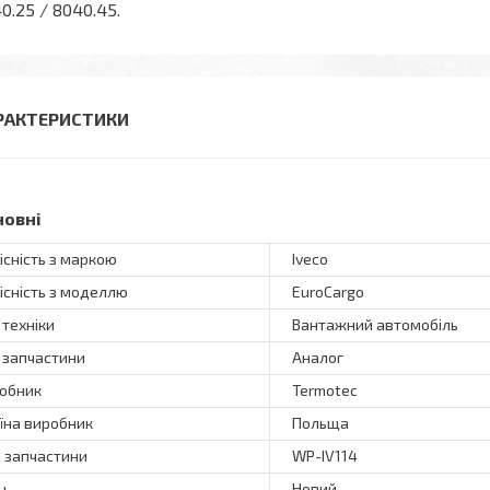
0.25 / 8040.45.
РАКТЕРИСТИКИ
новні
існість з маркою
Iveco
існість з моделлю
EuroCargo
 техніки
Вантажний автомобіль
 запчастини
Аналог
обник
Termotec
їна виробник
Польща
 запчастини
WP-IV114
н
Новий