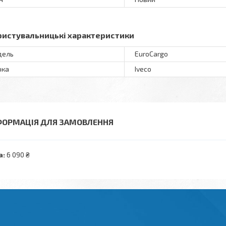
ристувальницькі характеристики
дель
EuroCargo
рка
Iveco
ФОРМАЦІЯ ДЛЯ ЗАМОВЛЕННЯ
а:
6 090 ₴