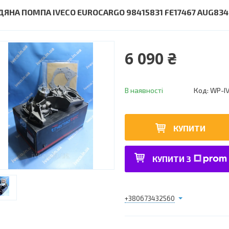
ДЯНА ПОМПА IVECO EUROCARGO 98415831 FE17467 AUG8346
6 090 ₴
В наявності
Код:
WP-I
КУПИТИ
КУПИТИ З
+380673432560