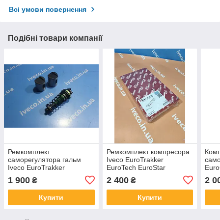
Всі умови повернення
Подібні товари компанії
Ремкомплект
Ремкомплект компресора
Комп
саморегулятора гальм
Iveco EuroTrakker
само
Iveco EuroTrakker
EuroTech EuroStar
Euro
EuroTech EuroStar
41211122 41211340
Turb
1 900
2 400
2 0
₴
₴
93161267 34602024TE
99471919 1500075750
RBS
12999410VT AUG5427
LK4936
FE0
Купити
Купити