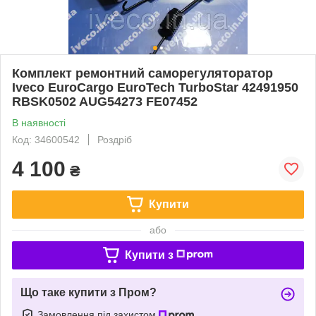
Комплект ремонтний саморегуляторатор
Iveco EuroCargo EuroTech TurboStar 42491950
RBSK0502 AUG54273 FE07452
В наявності
Код: 34600542
Роздріб
4 100
₴
Купити
або
Купити з
Що таке купити з Пром?
Замовлення під захистом