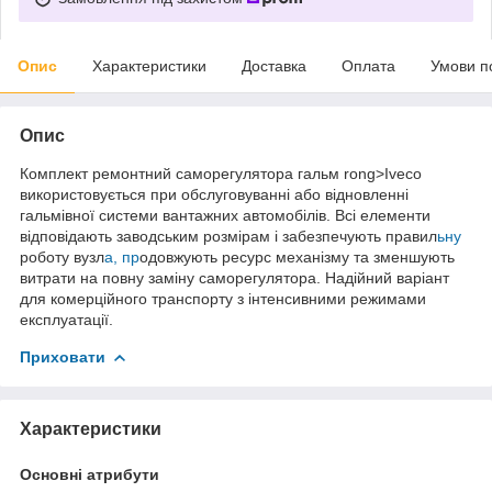
Опис
Характеристики
Доставка
Оплата
Умови п
Опис
Комплект ремонтний саморегулятора гальм rong>Iveco
використовується при обслуговуванні або відновленні
гальмівної системи вантажних автомобілів. Всі елементи
відповідають заводським розмірам і забезпечують правил
ьну
роботу вузл
а, пр
одовжують ресурс механізму та зменшують
витрати на повну заміну саморегулятора. Надійний варіант
для комерційного транспорту з інтенсивними режимами
експлуатації.
Приховати
Характеристики
Основні атрибути