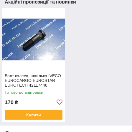
Акційні пропозиції та новинки
Болт колеса, шпилька IVECO
EUROCARGO EUROSTAR
EUROTECH 42117448
42064821 42116737
Готово до відправки
42117447
170
₴
Купити