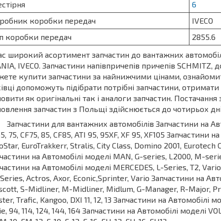
стірня
6
робник коробки передач
IVECO
п коробки передач
2855.6
ас широкий асортимент запчастин до вантажних автомобіл
NIA, IVECO. Запчастини напівпричепів причепів SCHMITZ, до
ете купити запчастини за найнижчими цінами, ознайоми
івці допоможуть підібрати потрібні запчастини, отримат
овити як оригінальні так і аналоги запчастин. Постачання
овлення запчастин з Польщі здійснюється до чотирьох дні
частини для вантажних автомобілів Запчастини на Автомоб
5, 75, CF75, 85, CF85, ATI 95, 95XF, XF 95, XF105 Запчастини 
oStar, EuroTrakkerr, Stralis, City Class, Domino 2001, Eurotech 
частини на Автомобілі моделі MAN, G-series, L2000, M-serie
частини на Автомобілі моделі MERCEDES, L-Series, T2, Vario,
Series, Actros, Axor, Econic,Sprinter, Vario Запчастини на 
cott, S-Midliner, M-Midliner, Midlum, G-Manager, R-Major,
ter, Trafic, Kangoo, DXI 11, 12, 13 Запчастини на Автомобілі мод
ie, 94, 114, 124, 144, 164 Запчастини на Автомобілі моделі VOLV