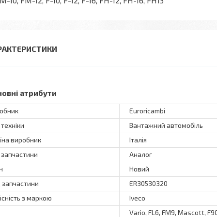
FM-10, FM-12, F-10, F-12, F-16, FH-12, FH-16, FH13
РАКТЕРИСТИКИ
новні атрибути
обник
Euroricambi
 техніки
Вантажний автомобіль
їна виробник
Італія
 запчастини
Аналог
н
Новий
 запчастини
ER30530320
існість з маркою
Iveco
Vario, FL6, FM9, Mascott, F90