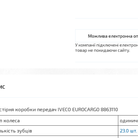
У компанії підключені електро
товар не покидаючи сайту.
тірня коробки передач IVECO EUROCARGO 8863110
п колеса
одинич
лькість зубців
23.0 шт.