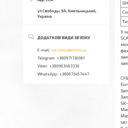
Ше
ул.Свободы, 9А, Хмельницький,
Си
Україна
Ти
У н
SCA
мож
ivecoinua@meta.ua
фах
зам
+380971736961
зам
+380963463330
Зап
+380673457447
CF6
Eur
Зап
Зап
SK-
Mas
Mas
ser