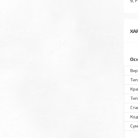
9, 
ХА
Ос
Вир
Тип
Кра
Тип
Ста
Код
Сум