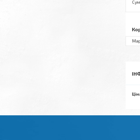
Сум
Ко
Ма
ІН
Цін