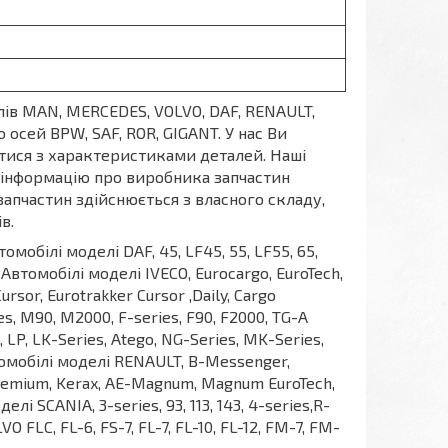
ів MAN, MERCEDES, VOLVO, DAF, RENAULT,
 осей BPW, SAF, ROR, GIGANT. У нас Ви
тися з характеристиками деталей. Наші
и інформацію про виробника запчастин
 запчастин здійснюється з власного складу,
в.
ілі моделі DAF, 45, LF45, 55, LF55, 65,
на Автомобілі моделі IVECO, Eurocargo, EuroTech,
Cursor, Eurotrakker Cursor ,Daily, Cargo
s, M90, M2000, F-series, F90, F2000, TG-A
 LP, LK-Series, Atego, NG-Series, MK-Series,
Автомобілі моделі RENAULT, B-Messenger,
 Premium, Kerax, AE-Magnum, Magnum EuroTech,
елі SCANIA, 3-series, 93, 113, 143, 4-series,R-
O FLC, FL-6, FS-7, FL-7, FL-10, FL-12, FM-7, FM-