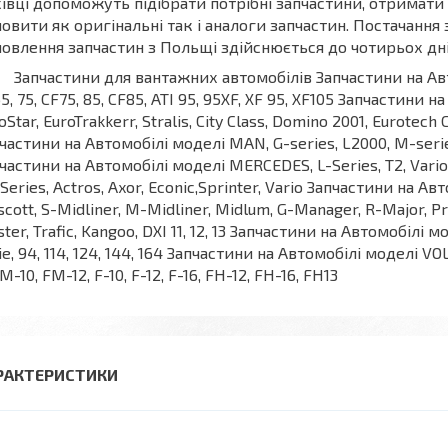
івці допоможуть підібрати потрібні запчастини, отримат
овити як оригінальні так і аналоги запчастин. Постачання
овлення запчастин з Польщі здійснюється до чотирьох дні
частини для вантажних автомобілів Запчастини на Автомоб
5, 75, CF75, 85, CF85, ATI 95, 95XF, XF 95, XF105 Запчастини 
oStar, EuroTrakkerr, Stralis, City Class, Domino 2001, Eurotech 
частини на Автомобілі моделі MAN, G-series, L2000, M-serie
частини на Автомобілі моделі MERCEDES, L-Series, T2, Vario,
Series, Actros, Axor, Econic,Sprinter, Vario Запчастини на 
cott, S-Midliner, M-Midliner, Midlum, G-Manager, R-Major,
ter, Trafic, Kangoo, DXI 11, 12, 13 Запчастини на Автомобілі мод
ie, 94, 114, 124, 144, 164 Запчастини на Автомобілі моделі VOLV
FM-10, FM-12, F-10, F-12, F-16, FH-12, FH-16, FH13
РАКТЕРИСТИКИ