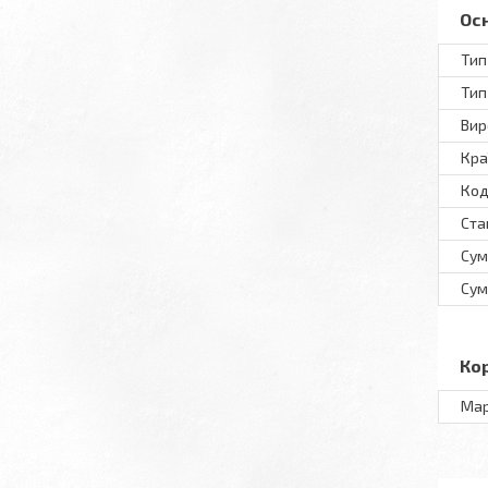
Ос
Тип
Тип
Вир
Кра
Код
Ста
Сум
Сум
Ко
Ма