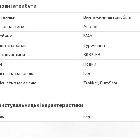
новні атрибути
 техніки
Вантажний автомобіль
 запчастини
Аналог
обник
MAY
їна виробник
Туреччина
 запчастини
3032-KB
н
Новий
існість з маркою
Iveco
існість з моделлю
Trakker, EuroStar
ристувальницькі характеристики
рка
Iveco