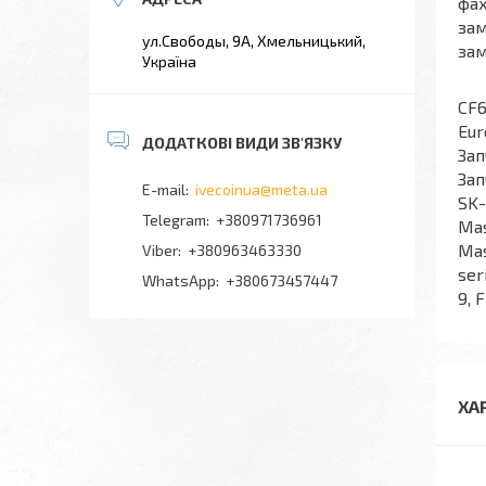
фах
зам
ул.Свободы, 9А, Хмельницький,
зам
Україна
Зап
CF6
Eur
Зап
Зап
ivecoinua@meta.ua
SK-
+380971736961
Mas
Mas
+380963463330
ser
+380673457447
9, 
ХА