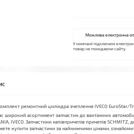
У компанії підключені електро
товар не покидаючи сайту.
плект ремонтний циліндра зчеплення IVECO EuroStar/Trakk
ас широкий асортимент запчастин до вантажних автомобі
NIA, IVECO. Запчастини напівпричепів причепів SCHMITZ, до
ете купити запчастини за найнижчими цінами, ознайоми