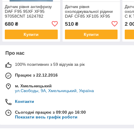
Датчик рівня антифризу
Датчик рівня
Датч
DAF F95 95XF XF95
охолоджувальної рідини
охол
97058CNT 1624782
DAF CF85 XF105 XF95
C K
ДАФ датчик антифриза
742
680
510
2 0
₴
₴
1668794 1689941 1740757
1850746
Купити
Купити
Про нас
100% позитивних з 59 відгуків за рік
Працює з 22.12.2016
м. Хмельницький
ул.Свободы, 9А, Хмельницький, Україна
Контакти
Сьогодні працює з 09:00 до 16:00
Показати весь графік роботи