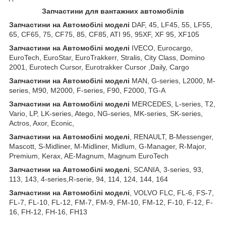
Запчастини для вантажних автомобілів
Запчастини на Автомобілі моделі
DAF, 45, LF45, 55, LF55,
65, CF65, 75, CF75, 85, CF85, ATI 95, 95XF, XF 95, XF105
Запчастини
на
Автомобілі
моделі
IVECO, Eurocargo,
EuroTech, EuroStar, EuroTrakkerr, Stralis, City Class, Domino
2001, Eurotech Cursor, Eurotrakker Cursor ,Daily, Cargo
Запчастини
на
Автомобілі
моделі
MAN, G-series, L2000, M-
series, M90, M2000, F-series, F90, F2000, TG-A
Запчастини
на
Автомобілі
моделі
MERCEDES, L-series, T2,
Vario, LP, LK-series, Atego, NG-series, MK-series, SK-series,
Actros, Axor, Econic,
Запчастини
на
Автомобілі
моделі
, RENAULT, B-Messenger,
Mascott, S-Midliner, M-Midliner, Midlum, G-Manager, R-Major,
Premium, Kerax, AE-Magnum, Magnum EuroTech
Запчастини на Автомобілі моделі
, SCANIA, 3-series, 93,
113, 143, 4-series,R-serie, 94, 114, 124, 144, 164
Запчастини на Автомобілі моделі
, VOLVO FLC, FL-6, FS-7,
FL-7, FL-10, FL-12, FM-7, FM-9, FM-10, FM-12, F-10, F-12, F-
16, FH-12, FH-16, FH13