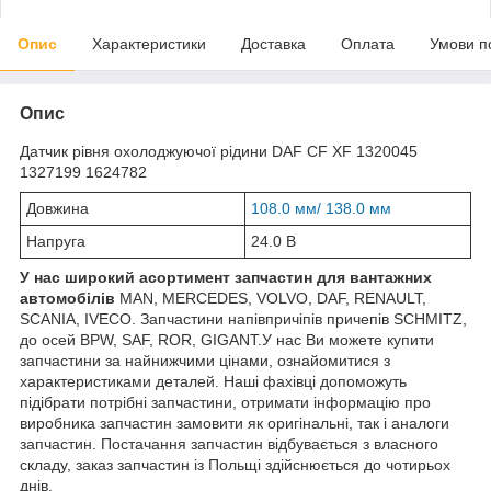
Опис
Характеристики
Доставка
Оплата
Умови п
Опис
Датчик рівня охолоджуючої рідини DAF CF XF 1320045
1327199 1624782
Довжина
108.0 мм/
138.0 мм
Напруга
24.0 В
У нас широкий асортимент запчастин для вантажних
автомобілів
MAN, MERCEDES, VOLVO, DAF, RENAULT,
SCANIA, IVECO. Запчастини напівпричіпів причепів SCHMITZ,
до осей BPW, SAF, ROR, GIGANT.У нас Ви можете купити
запчастини за найнижчими цінами, ознайомитися з
характеристиками деталей. Наші фахівці допоможуть
підібрати потрібні запчастини, отримати інформацію про
виробника запчастин замовити як оригінальні, так і аналоги
запчастин. Постачання запчастин відбувається з власного
складу, заказ запчастин із Польщі здійснюється до чотирьох
днів.