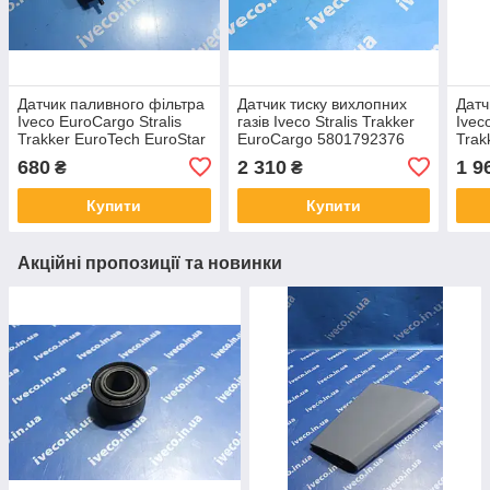
Датчик паливного фільтра
Датчик тиску вихлопних
Датч
Iveco EuroCargo Stralis
газів Iveco Stralis Trakker
Ivec
Trakker EuroTech EuroStar
EuroCargo 5801792376
Trak
99468264 1908547
504102810
504
680
2 310
1 9
₴
₴
2992662 504028093
Купити
Купити
Акційні пропозиції та новинки