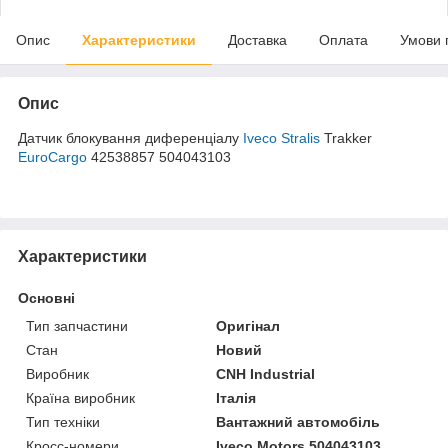
Опис
Характеристики
Доставка
Оплата
Умови 
Опис
Датчик блокування диференціалу
Iveco Stralis
Trakker
EuroCargo
42538857 504043103
Характеристики
Основні
Тип запчастини
Оригінал
Стан
Новий
Виробник
CNH Industrial
Країна виробник
Італія
Тип техніки
Вантажний автомобіль
Кросс-номери
Iveco Motors 504043103