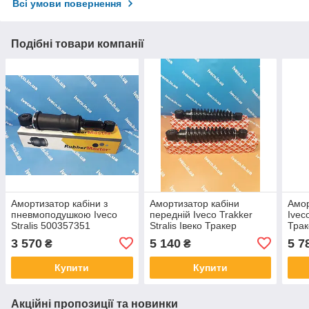
Всі умови повернення
Подібні товари компанії
Амортизатор кабіни з
Амортизатор кабіни
Амор
пневмоподушкою Iveco
передній Iveco Trakker
Iveco
Stralis 500357351
Stralis Івеко Тракер
Трак
504080540 500340705
504084378 504080348
504
3 570
5 140
5 7
₴
₴
504084382 передній
500392873 504115380
504
амортизатор
CB0153
Купити
Купити
Акційні пропозиції та новинки