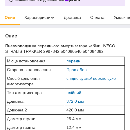
Опис
Характеристики
Доставка
Оплата
Умови п
Опис
Пневмоподушка переднього амортизатора кабіни IVECO
STRALIS TRAKKER 2997842 504080540 504084382
Місце встановлення
передн
Сторона встановлення
Прав /
Лев
Спосіб кріплення
спіднє вушко/
верхнє вухо
амортизатора
Тип амортизатора
олійний
Довжина:
372.0 мм
Довжина 2
426.0 мм
Діаметр втулки
25.4 мм
Діаметр гвинта
12.4 мм