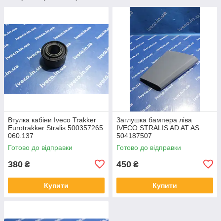
Втулка кабіни Iveco Trakker
Заглушка бампера ліва
Eurotrakker Stralis 500357265
IVECO STRALIS AD AT AS
060.137
504187507
Готово до відправки
Готово до відправки
380
450
₴
₴
Купити
Купити