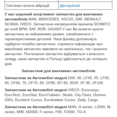
Система гасіння вібрацій
Двотрубний
У нас широкий асортимент запчастин для вантажних
автомобілів
MAN, MERCEDES, VOLVO, DAF, RENAULT,
SCANIA, IVECO. Запчастини напівпричіпів причепів SCHMITZ,
до осей BPW, SAF, ROR, GIGANT.У нас Ви можете купити
запчастини за найнижчими цінами, ознайомитися з
характеристиками деталей. Наші фахівці допоможуть
підібрати потрібні запчастини, отримати інформацію про
виробника запчастин замовити як оригінальні, так і аналоги
запчастин. Постачання запчастин відбувається з власного
складу, заказ запчастин із Польщі здійснюється до чотирьох
днів.
Запчастини для вантажних автомобілів
Запчастини на Автомобілі моделі
DAF, 45, LF45, 55, LF55,
65, CF65, 75, CF75, 85, CF85, ATI 95, 95XF, XF 95, XF105
Запчастини
на
Автомобілі
моделі
IVECO, Eurocargo,
EuroTech, EuroStar, EuroTrakkerr, Stralis, City Class, Domino
2001, Eurotech Cursor, Eurotrakker Cursor ,Daily, Cargo
Запчастини
на
Автомобілі
моделі
MAN, G-series, L2000, M-
series, M90, M2000, F-series, F90, F2000, TG-A