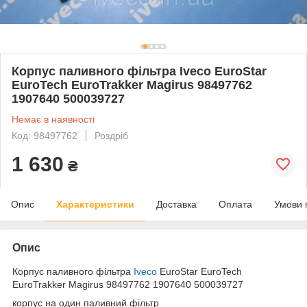
Корпус паливного фільтра Iveco EuroStar
EuroTech EuroTrakker Magirus 98497762
1907640 500039727
Немає в наявності
Код: 98497762
Роздріб
1 630
₴
Опис
Характеристики
Доставка
Оплата
Умови 
Опис
Корпус паливного фільтра
Iveco
EuroStar EuroTech
EuroTrakker Magirus 98497762 1907640 500039727
корпус на один паливний фільтр