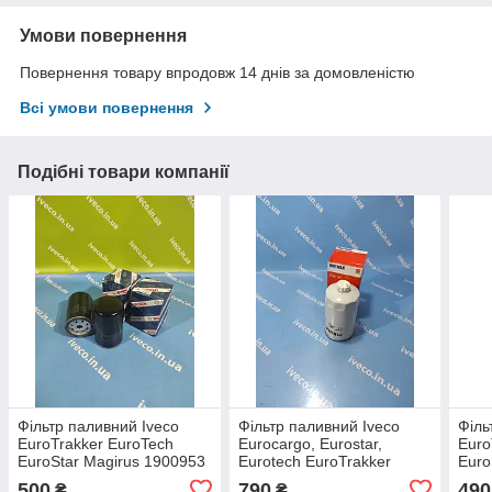
Умови повернення
Повернення товару впродовж 14 днів за домовленістю
Всі умови повернення
Подібні товари компанії
Фільтр паливний Iveco
Фільтр паливний Iveco
Філь
EuroTrakker EuroTech
Eurocargo, Eurostar,
Euro
EuroStar Magirus 1900953
Eurotech EuroTrakker
Euro
500039727 1907640
Trakker Stralis Івеко
500
500
790
490
₴
₴