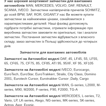
У нас ш
ірокий асортимент запчастин для вантажних
автомобілів
MAN, MERCEDES, VOLVO, DAF, RENAULT,
SCANIA, IVECO. Запчастини напівпричіпів причепів SCHMITZ,
до осей BPW, SAF, ROR, GIGANT.У нас Ви можете купити
запчастини за найнижчими цінами, ознайомитися з
характеристиками деталей. Наші фахівці допоможуть
підібрати потрібні запчастини, отримати інформацію про
виробника запчастин замовити як оригінальні, так і аналоги
запчастин. Постачання запчастин відбувається з власного
складу, заказ запчастин із Польщі здійснюється до чотирьох
днів.
З
апчастот
и
для вантажних автомобілів
З
апчастот
і на Автомобілі моделі
DAF, 45, LF45, 55, LF55,
65, CF65, 75, CF75, 85, CF85, ATI 95, 95XF, XF 95, XF105
З
апчастот
и
на
Автомобілі
моделі
IVECO, Eurocargo,
EuroTech, EuroStar, EuroTrakkerr, Stralis, City Class, Domino
2001, Eurotech Cursor, Eurotrakker Cursor ,Daily, Cargo
З
апчастот
и
на
Автомобілі
моделі
MAN, G-series, L2000, M-
series, M90, M2000, F-series, F90, F2000, TG-A
З
апчастот
и
на
Автомобілі
моделі
MERCEDES, L-series, T2,
Vario, LP, LK-series, Atego, NG-series, MK-series, SK-series,
Actros, Axor, Econic,