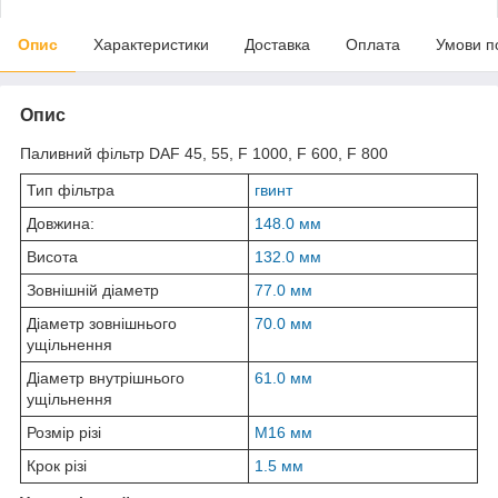
Опис
Характеристики
Доставка
Оплата
Умови п
Опис
Паливний фільтр DAF 45, 55, F 1000, F 600, F 800
Тип фільтра
гвинт
Довжина:
148.0 мм
Висота
132.0 мм
Зовнішній діаметр
77.0 мм
Діаметр зовнішнього
70.0 мм
ущільнення
Діаметр внутрішнього
61.0 мм
ущільнення
Розмір різі
M16 мм
Крок різі
1.5 мм