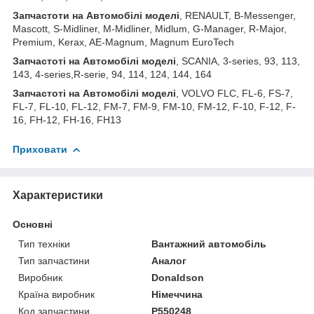
З
апчастот
и
на
Автомобілі
моделі
, RENAULT, B-Messenger,
Mascott, S-Midliner, M-Midliner, Midlum, G-Manager, R-Major,
Premium, Kerax, AE-Magnum, Magnum EuroTech
З
апчастот
і на Автомобілі моделі
, SCANIA, 3-series, 93, 113,
143, 4-series,R-serie, 94, 114, 124, 144, 164
З
апчастот
і на Автомобілі моделі
, VOLVO FLC, FL-6, FS-7,
FL-7, FL-10, FL-12, FM-7, FM-9, FM-10, FM-12, F-10, F-12, F-
16, FH-12, FH-16, FH13
Приховати
Характеристики
Основні
Тип техніки
Вантажний автомобіль
Тип запчастини
Аналог
Виробник
Donaldson
Країна виробник
Німеччина
Код запчастини
P550248