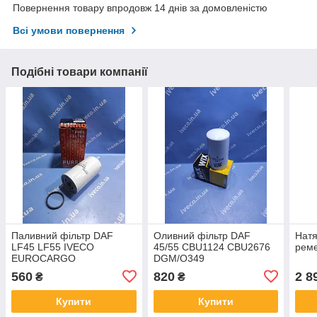
Повернення товару впродовж 14 днів за домовленістю
Всі умови повернення
Подібні товари компанії
Паливний фільтр DAF
Оливний фільтр DAF
Натя
LF45 LF55 IVECO
45/55 CBU1124 CBU2676
реме
EUROCARGO
DGM/O349
560
820
2 8
₴
₴
Купити
Купити