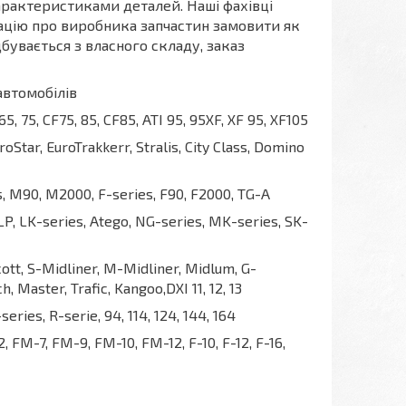
арактеристиками деталей. Наші фахівці
ацію про виробника запчастин замовити як
дбувається з власного складу, заказ
автомобілів
, 75, CF75, 85, CF85, ATI 95, 95XF, XF 95, XF105
tar, EuroTrakkerr, Stralis, City Class, Domino
 M90, M2000, F-series, F90, F2000, TG-A
P, LK-series, Atego, NG-series, MK-series, SK-
, S-Midliner, M-Midliner, Midlum, G-
aster, Trafic, Kangoo,DXI 11, 12, 13
eries, R-serie, 94, 114, 124, 144, 164
, FM-7, FM-9, FM-10, FM-12, F-10, F-12, F-16,