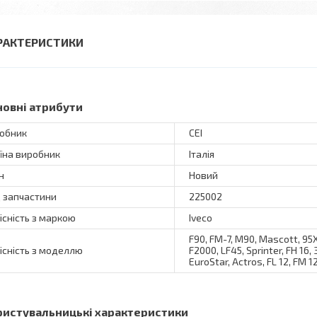
РАКТЕРИСТИКИ
новні атрибути
обник
CEI
їна виробник
Італія
н
Новий
 запчастини
225002
існість з маркою
Iveco
F90, FM-7, M90, Mascott, 95XF
існість з моделлю
F2000, LF45, Sprinter, FH 16,
EuroStar, Actros, FL 12, FM 12
ристувальницькі характеристики