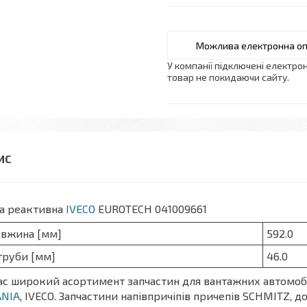
У компанії підключені електро
товар не покидаючи сайту.
га реактивна
IVECO
EUROTECH 041009661
вжина [мм]
592.0
труби [мм]
46.0
ас широкий асортимент запчастин для вантажних автомоб
ANIA
, IVECO. Запчастини напівпричіпів причепів SCHMITZ, д