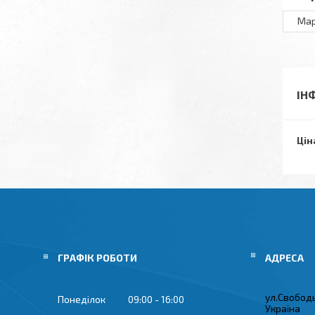
Ма
ІН
Цін
ГРАФІК РОБОТИ
ул.Свобод
Понеділок
09:00
16:00
Україна