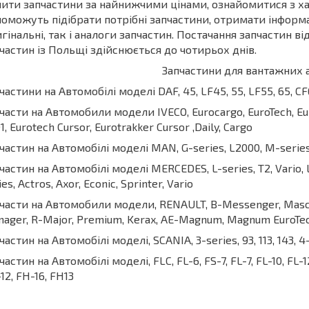
ити запчастини за найнижчими цінами, ознайомитися з х
оможуть підібрати потрібні запчастини, отримати інформ
гінальні, так і аналоги запчастин. Постачання запчастин ві
частин із Польщі здійснюється до чотирьох днів.
Запчастини для вантажних 
частини на Автомобілі моделі DAF, 45, LF45, 55, LF55, 65, CF65
части на Автомобили модели IVECO, Eurocargo, EuroTech, EuroS
1, Eurotech Cursor, Eurotrakker Cursor ,Daily, Cargo
частин на Автомобілі моделі MAN, G-series, L2000, M-series,
частин на Автомобілі моделі MERCEDES, L-series, T2, Vario, L
ies, Actros, Axor, Econic, Sprinter, Vario
части на Автомобили модели, RENAULT, B-Messenger, Mascott
ager, R-Major, Premium, Kerax, AE-Magnum, Magnum EuroTech, M
частин на Автомобілі моделі, SCANIA, 3-series, 93, 113, 143, 4-s
частин на Автомобілі моделі, FLC, FL-6, FS-7, FL-7, FL-10, FL-12
12, FH-16, FH13