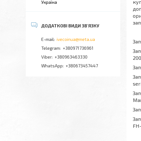
куп
Україна
доп
ори
зап
ivecoinua@meta.ua
Зап
+380971736961
Зап
+380963463330
200
+380673457447
Зап
Зап
ser
Зап
Man
Зап
Зап
FH-