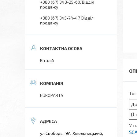
+380 (67) 343-25-60
Відділ
продажу
+380 (67) 345-74-47
Відділ
продажу
Віталій
Тя
EUROPARTS
До
Ø 
У н
SC
ул.Свободы, 9А, Хмельницький,