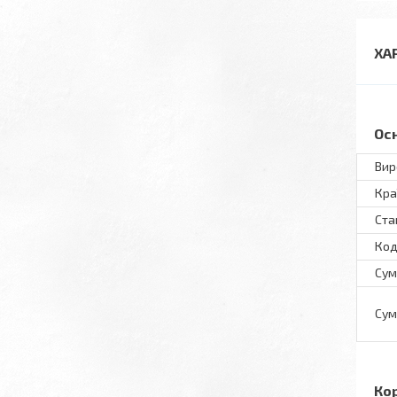
ХА
Ос
Вир
Кра
Ста
Код
Сум
Сум
Ко