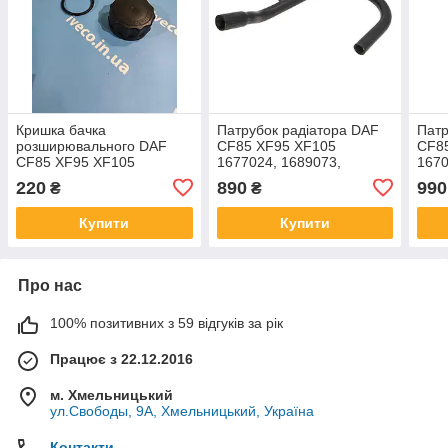
Кришка бачка
Патрубок радіатора DAF
Патр
розширювального DAF
CF85 XF95 XF105
CF8
CF85 XF95 XF105
1677024, 1689073,
167
1685352 76381CNT
1427155
220
890
990
₴
₴
Купити
Купити
Про нас
100% позитивних з 59 відгуків за рік
Працює з 22.12.2016
м. Хмельницький
ул.Свободы, 9А, Хмельницький, Україна
Контакти