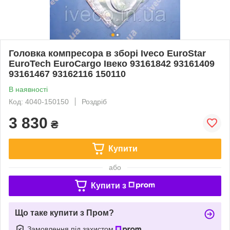
Головка компресора в зборі Iveco EuroStar
EuroTech EuroCargo Івеко 93161842 93161409
93161467 93162116 150110
В наявності
Код: 4040-150150
Роздріб
3 830
₴
Купити
або
Купити з
Що таке купити з Пром?
Замовлення під захистом