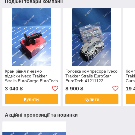
Подібні товари компанії
Кран рівня пневмо
Головка компресора Iveco
Комп
підвіски Iveco Trakker
Trakker Stralis EuroStar
Trak
Stralis EuroCargo EuroTech
EuroTech 41211122
Curs
EuroStar 4410501200
41211340 504293730
412
3 040
8 900
19 
₴
₴
4410501230 41200708
99471919 LK4936
Купити
Купити
Акційні пропозиції та новинки