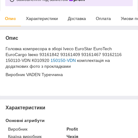
Опис
Характеристики
Доставка
Оплата
Умови п
Опис
Головка компресора в зборі Iveco EuroStar EuroTech
EuroCargo Івеко 93161842 93161409 93161467 93162116
150110-VDN K010920
150150-VDN
комплектація на
додаткових фото з прокладками
Виробник VADEN Туреччина
Характеристики
Основні атрибути
Виробник
Profit
Країна виробник
Чехія