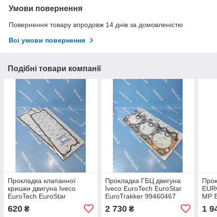
Умови повернення
Повернення товару впродовж 14 днів за домовленістю
Всі умови повернення
Подібні товари компанії
Прокладка клапанної
Прокладка ГБЦ двигуна
Про
кришки двигуна Iveco
Iveco EuroTech EuroStar
EUR
EuroTech EuroStar
EuroTrakker 99460467
MP 
EuroTrakker 4530174
98465823 30-027898-00
613
620
2 730
1 9
₴
₴
4837594 98480127
12265.20