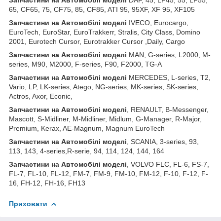
65, CF65, 75, CF75, 85, CF85, ATI 95, 95XF, XF 95, XF105
Запчастини
на
Автомобілі
моделі
IVECO, Eurocargo,
EuroTech, EuroStar, EuroTrakkerr, Stralis, City Class, Domino
2001, Eurotech Cursor, Eurotrakker Cursor ,Daily, Cargo
Запчастини
на
Автомобілі
моделі
MAN, G-series, L2000, M-
series, M90, M2000, F-series, F90, F2000, TG-A
Запчастини
на
Автомобілі
моделі
MERCEDES, L-series, T2,
Vario, LP, LK-series, Atego, NG-series, MK-series, SK-series,
Actros, Axor, Econic,
Запчастини
на
Автомобілі
моделі
, RENAULT, B-Messenger,
Mascott, S-Midliner, M-Midliner, Midlum, G-Manager, R-Major,
Premium, Kerax, AE-Magnum, Magnum EuroTech
Запчастини на Автомобілі моделі
, SCANIA, 3-series, 93,
113, 143, 4-series,R-serie, 94, 114, 124, 144, 164
Запчастини на Автомобілі моделі
, VOLVO FLC, FL-6, FS-7,
FL-7, FL-10, FL-12, FM-7, FM-9, FM-10, FM-12, F-10, F-12, F-
16, FH-12, FH-16, FH13
Приховати