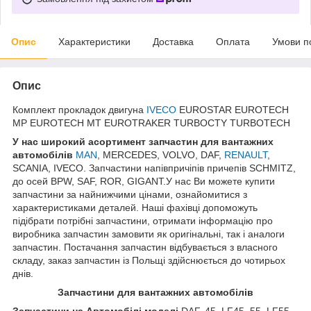
Опис
Характеристики
Доставка
Оплата
Умови п
Опис
Комплект прокладок двигуна
IVECO
EUROSTAR EUROTECH
MP EUROTECH MT EUROTRAKER TURBOCTY TURBOTECH
У нас широкий асортимент запчастин для вантажних
автомобілів
MAN
, MERCEDES, VOLVO, DAF,
RENAULT
,
SCANIA, IVECO. Запчастини напівпричіпів причепів SCHMITZ,
до осей BPW, SAF, ROR, GIGANT.У нас Ви можете купити
запчастини за найнижчими цінами, ознайомитися з
характеристиками деталей. Наші фахівці допоможуть
підібрати потрібні запчастини, отримати інформацію про
виробника запчастин замовити як оригінальні, так і аналоги
запчастин. Постачання запчастин відбувається з власного
складу, заказ запчастин із Польщі здійснюється до чотирьох
днів.
Запчастини для вантажних автомобілів
Запчастини на Автомобілі моделі
DAF, 45, LF45, 55, LF55,