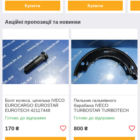
98420446
Купити
Купити
Акційні пропозиції та новинки
Болт колеса, шпилька IVECO
Пильник гальмівного
EUROCARGO EUROSTAR
барабана IVECO
EUROTECH 42117448
TURBOSTAR TURBOTECH
42064821 42116737
42490587 93163855
Готово до відправки
Готово до відправки
42117447
170
800
₴
₴