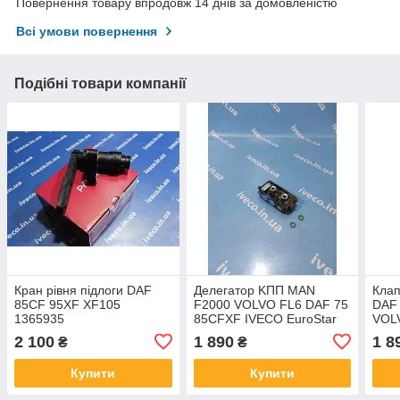
Повернення товару впродовж 14 днів за домовленістю
Всі умови повернення
Подібні товари компанії
Кран рівня підлоги DAF
Делегатор KПП MAN
Клап
85CF 95XF XF105
F2000 VOLVO FL6 DAF 75
DAF 
1365935
85CFXF IVECO EuroStar
VOL
Traker 501215358
MAG
2 100
1 890
1 8
₴
₴
03708000FS
AC5
501
Купити
Купити