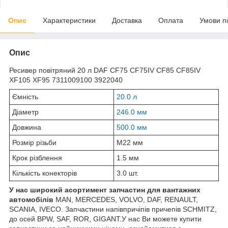
Опис
Характеристики
Доставка
Оплата
Умови п
Опис
Ресивер повітряний 20 л DAF CF75 CF75IV CF85 CF85IV
XF105 XF95 7311009100 3922040
Ємність
20.0 л
Діаметр
246.0 мм
Довжина
500.0 мм
Розмір різьби
M22 мм
Крок різблення
1.5 мм
Кількість конекторів
3.0 шт.
У нас широкий асортимент запчастин для вантажних
автомобілів
MAN, MERCEDES, VOLVO, DAF, RENAULT,
SCANIA, IVECO. Запчастини напівпричіпів причепів SCHMITZ,
до осей BPW, SAF, ROR, GIGANT.У нас Ви можете купити