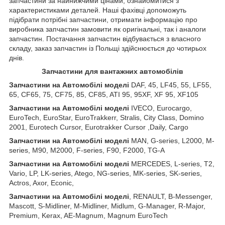
запчастини за найнижчими цінами, ознайомитися з
характеристиками деталей. Наші фахівці допоможуть
підібрати потрібні запчастини, отримати інформацію про
виробника запчастин замовити як оригінальні, так і аналоги
запчастин. Постачання запчастин відбувається з власного
складу, заказ запчастин із Польщі здійснюється до чотирьох
днів.
Запчастини для вантажних автомобілів
Запчастини на Автомобілі моделі
DAF, 45, LF45, 55, LF55,
65, CF65, 75, CF75, 85, CF85, ATI 95, 95XF, XF 95, XF105
Запчастини
на
Автомобілі
моделі
IVECO, Eurocargo,
EuroTech, EuroStar, EuroTrakkerr, Stralis, City Class, Domino
2001, Eurotech Cursor, Eurotrakker Cursor ,Daily, Cargo
Запчастини
на
Автомобілі
моделі
MAN, G-series, L2000, M-
series, M90, M2000, F-series, F90, F2000, TG-A
Запчастини
на
Автомобілі
моделі
MERCEDES, L-series, T2,
Vario, LP, LK-series, Atego, NG-series, MK-series, SK-series,
Actros, Axor, Econic,
Запчастини
на
Автомобілі
моделі
, RENAULT, B-Messenger,
Mascott, S-Midliner, M-Midliner, Midlum, G-Manager, R-Major,
Premium, Kerax, AE-Magnum, Magnum EuroTech