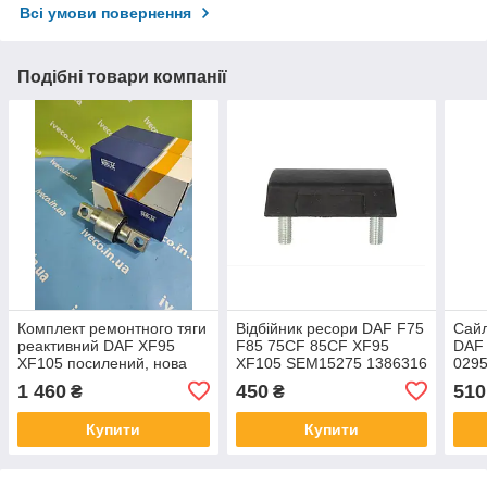
Всі умови повернення
Подібні товари компанії
Комплект ремонтного тяги
Відбійник ресори DAF F75
Сайл
реактивний DAF XF95
F85 75CF 85CF XF95
DAF 
XF105 посилений, нова
XF105 SEM15275 1386316
029
версія! 1861038
FE1
1 460
450
510
₴
₴
SEM13820 конфета
Купити
Купити