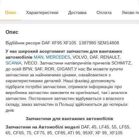
Опис
Характеристики
Доставка
Оплата
Умови п
Опис
Відбійник ресори DAF XF95 XF105 1387980 SEM14808
У нас широкий асортимент запчастин для вантажних
автомобілів
MAN
,
MERCEDES
, VOLVO, DAF, RENAULT,
SCANIA
, IVECO. Запчастини напівпричіпів причепів SCHMITZ,
до осей BPW, SAF, ROR, GIGANT.У нас Ви можете купити
запчастини за найнижчими цінами, ознайомитися з
характеристиками деталей. Наші фахівці допоможуть
підібрати потрібні запчастини, отримати інформацію про
виробника запчастин замовити як оригінальні, так і аналоги
запчастин. Постачання запчастин відбувається з власного
складу, заказ запчастин із Польщі здійснюється до чотирьох
днів.
Запчастини для вантажних автомобілів
Запчастини на Автомобілі моделі
DAF, 45, LF45, 55, LF55,
65, CF65, 75, CF75, 85, CF85, ATI 95, 95XF, XF 95, XF105