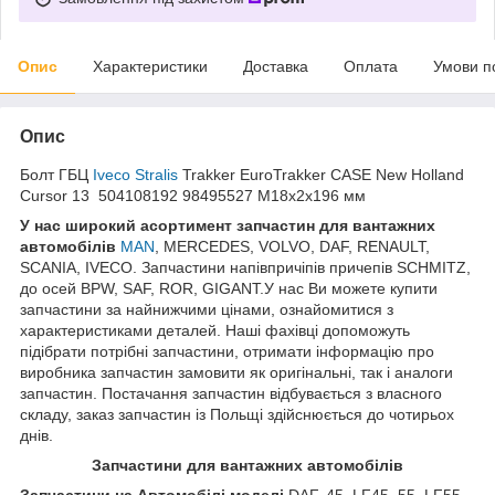
Опис
Характеристики
Доставка
Оплата
Умови п
Опис
Болт ГБЦ
Iveco Stralis
Trakker EuroTrakker CASE New Holland
Cursor 13 504108192 98495527 М18х2х196 мм
У нас широкий асортимент запчастин для вантажних
автомобілів
MAN
, MERCEDES, VOLVO, DAF, RENAULT,
SCANIA, IVECO. Запчастини напівпричіпів причепів SCHMITZ,
до осей BPW, SAF, ROR, GIGANT.У нас Ви можете купити
запчастини за найнижчими цінами, ознайомитися з
характеристиками деталей. Наші фахівці допоможуть
підібрати потрібні запчастини, отримати інформацію про
виробника запчастин замовити як оригінальні, так і аналоги
запчастин. Постачання запчастин відбувається з власного
складу, заказ запчастин із Польщі здійснюється до чотирьох
днів.
Запчастини для вантажних автомобілів
Запчастини на Автомобілі моделі
DAF, 45, LF45, 55, LF55,