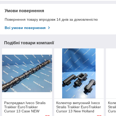
Умови повернення
Повернення товару впродовж 14 днів за домовленістю
Всі умови повернення
Подібні товари компанії
Распредвал Iveco Stralis
Колектор випускний Iveco
Коле
Trakker EuroTrakker
Stralis Trakker EuroTrakker
Stra
Cursor 13 Case NEW
Cursor 13 New Holland
Curs
HOLLAND 504004781 F3B
Case 504110762
Cas