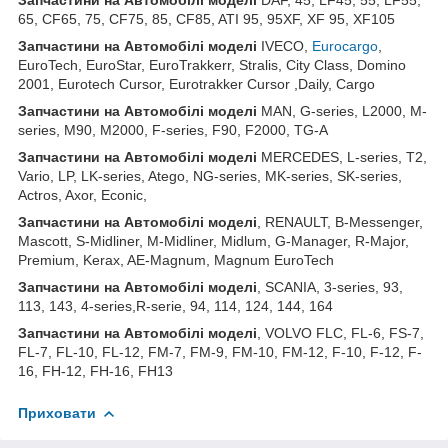
65, CF65, 75, CF75, 85, CF85, ATI 95, 95XF, XF 95, XF105
Запчастини
на
Автомобілі
моделі
IVECO,
Eurocargo
,
EuroTech, EuroStar, EuroTrakkerr, Stralis, City Class, Domino
2001, Eurotech Cursor, Eurotrakker Cursor ,Daily, Cargo
Запчастини
на
Автомобілі
моделі
MAN, G-series, L2000, M-
series, M90, M2000, F-series, F90, F2000, TG-A
Запчастини
на
Автомобілі
моделі
MERCEDES, L-series, T2,
Vario, LP, LK-series, Atego, NG-series, MK-series, SK-series,
Actros, Axor, Econic,
Запчастини
на
Автомобілі
моделі
, RENAULT, B-Messenger,
Mascott, S-Midliner, M-Midliner, Midlum, G-Manager, R-Major,
Premium, Kerax, AE-Magnum, Magnum EuroTech
Запчастини на Автомобілі моделі
, SCANIA, 3-series, 93,
113, 143, 4-series,R-serie, 94, 114, 124, 144, 164
Запчастини на Автомобілі моделі
, VOLVO FLC, FL-6, FS-7,
FL-7, FL-10, FL-12, FM-7, FM-9, FM-10, FM-12, F-10, F-12, F-
16, FH-12, FH-16, FH13
Приховати