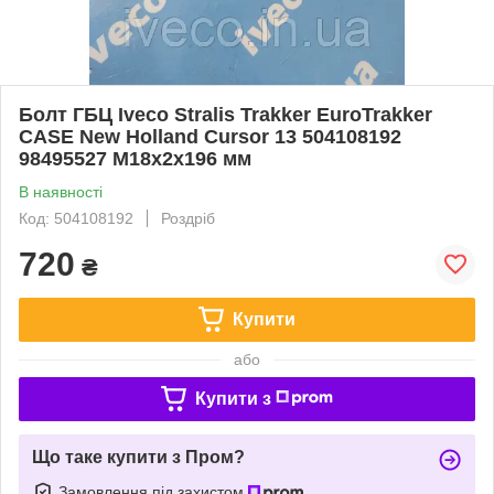
Болт ГБЦ Iveco Stralis Trakker EuroTrakker
CASE New Holland Cursor 13 504108192
98495527 М18х2х196 мм
В наявності
Код: 504108192
Роздріб
720
₴
Купити
або
Купити з
Що таке купити з Пром?
Замовлення під захистом