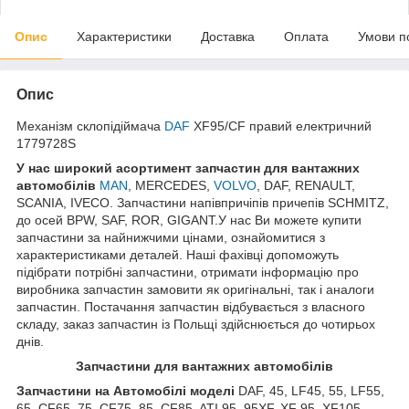
Опис
Характеристики
Доставка
Оплата
Умови п
Опис
Механізм склопідіймача
DAF
XF95/CF правий електричний
1779728S
У нас широкий асортимент запчастин для вантажних
автомобілів
MAN
, MERCEDES,
VOLVO
, DAF, RENAULT,
SCANIA, IVECO. Запчастини напівпричіпів причепів SCHMITZ,
до осей BPW, SAF, ROR, GIGANT.У нас Ви можете купити
запчастини за найнижчими цінами, ознайомитися з
характеристиками деталей. Наші фахівці допоможуть
підібрати потрібні запчастини, отримати інформацію про
виробника запчастин замовити як оригінальні, так і аналоги
запчастин. Постачання запчастин відбувається з власного
складу, заказ запчастин із Польщі здійснюється до чотирьох
днів.
Запчастини для вантажних автомобілів
Запчастини на Автомобілі моделі
DAF, 45, LF45, 55, LF55,
65, CF65, 75, CF75, 85, CF85, ATI 95, 95XF, XF 95, XF105