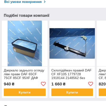
Всі умови повернення
Подібні товари компанії
Дзеркало заднього огляду
Склопідіймач правий DAF
Дзер
ліве праве DAF 65CF
CF XF105 1779728
ліве
75CF 85CF 95XF ДАФ
1918144 2148562 без
CF, 
1232017 1699011
моторчика
ДАФ
940
1 660
820
₴
₴
Купити
Купити