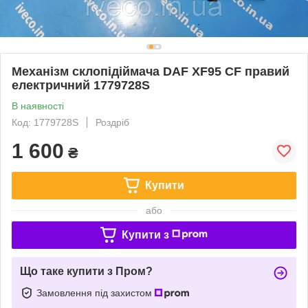
Механізм склопідіймача DAF XF95 CF правий
електричний 1779728S
В наявності
Код: 1779728S
Роздріб
1 600
₴
Купити
або
Купити з
Що таке купити з Пром?
Замовлення під захистом