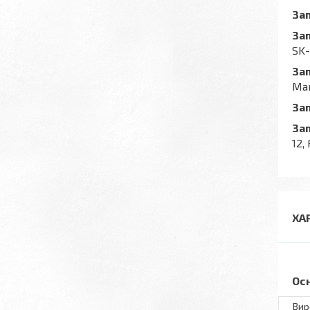
За
За
SK-
За
Man
За
За
12,
ХА
Ос
Вир