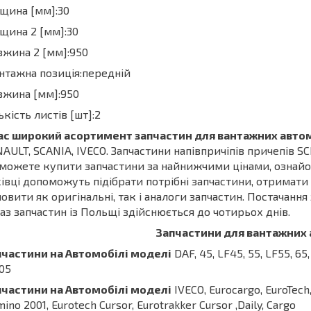
щина [мм]:30
щина 2 [мм]:30
жина 2 [мм]:950
тажна позиція:передній
вжина [мм]:950
ькість листів [шт]:2
нас широкий асортимент запчастин для вантажних авто
AULT, SCANIA, IVECO. Запчастини напівпричіпів причепів SC
можете купити запчастини за найнижчими цінами, ознайо
івці допоможуть підібрати потрібні запчастини, отримат
овити як оригінальні, так і аналоги запчастин. Постачання
аз запчастин із Польщі здійснюється до чотирьох днів.
Запчастини для вантажних 
пчастини на Автомобілі моделі
DAF, 45, LF45, 55, LF55, 65, 
05
пчастини
на
Автомобілі
моделі
IVECO, Eurocargo, EuroTech, 
ino 2001, Eurotech Cursor, Eurotrakker Cursor ,Daily, Cargo