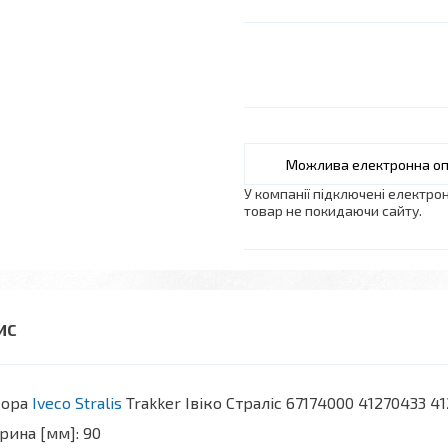
У компанії підключені електро
товар не покидаючи сайту.
сора
Iveco Stralis
Trakker Івіко Страліс 67174000 41270433 
ина [мм]: 90