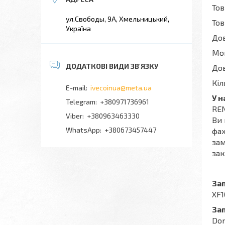
Тов
ул.Свободы, 9А, Хмельницький,
Тов
Україна
Дов
Мон
До
Кіл
ivecoinua@meta.ua
У 
+380971736961
REN
+380963463330
Ви 
+380673457447
фах
зам
зак
За
XF1
За
Dom