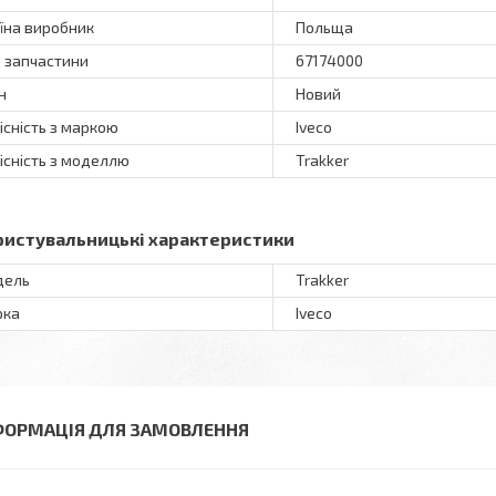
їна виробник
Польща
 запчастини
67174000
н
Новий
існість з маркою
Iveco
існість з моделлю
Trakker
ристувальницькі характеристики
дель
Trakker
рка
Iveco
ФОРМАЦІЯ ДЛЯ ЗАМОВЛЕННЯ