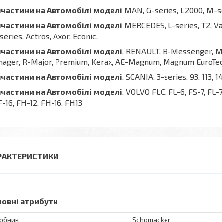
пчастини
на
Автомобілі
моделі
MAN, G-series, L2000, M-se
пчастини
на
Автомобілі
моделі
MERCEDES, L-series, T2, Var
series, Actros, Axor, Econic,
пчастини
на
Автомобілі
моделі
, RENAULT, B-Messenger, Ma
ager, R-Major, Premium, Kerax, AE-Magnum, Magnum EuroTe
пчастини на Автомобілі моделі
, SCANIA, 3-series, 93, 113, 1
пчастини на Автомобілі моделі
, VOLVO FLC, FL-6, FS-7, FL-7
 F-16, FH-12, FH-16, FH13
РАКТЕРИСТИКИ
новні атрибути
обник
Schomacker