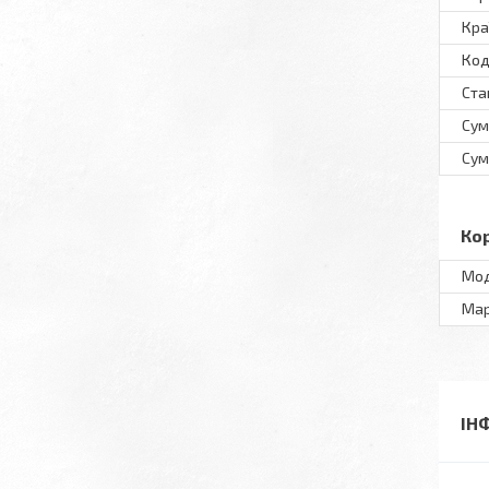
Кра
Код
Ста
Сум
Сум
Ко
Мо
Ма
ІН