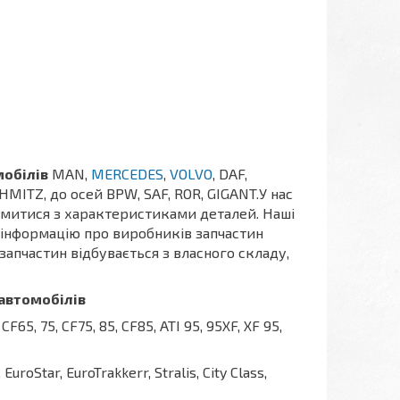
мобілів
MAN,
MERCEDES
,
VOLVO
, DAF,
HMITZ, до осей BPW, SAF, ROR, GIGANT.У нас
митися з характеристиками деталей. Наші
и інформацію про виробників запчастин
 запчастин відбувається з власного складу,
автомобілів
CF65, 75, CF75, 85, CF85, ATI 95, 95XF, XF 95,
EuroStar, EuroTrakkerr, Stralis, City Class,