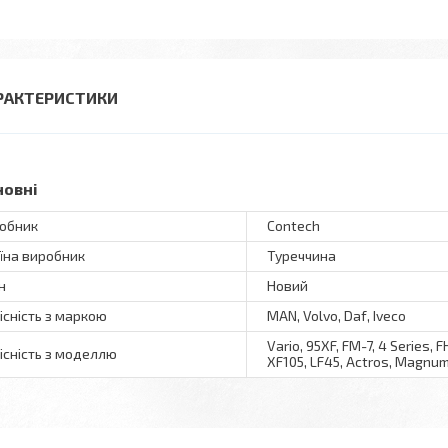
РАКТЕРИСТИКИ
новні
обник
Contech
їна виробник
Туреччина
н
Новий
існість з маркою
MAN, Volvo, Daf, Iveco
Vario, 95XF, FM-7, 4 Series, 
існість з моделлю
XF105, LF45, Actros, Magnum