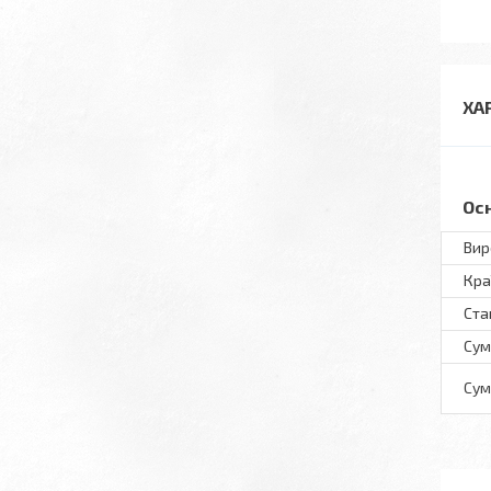
ХА
Ос
Вир
Кра
Ста
Сум
Сум