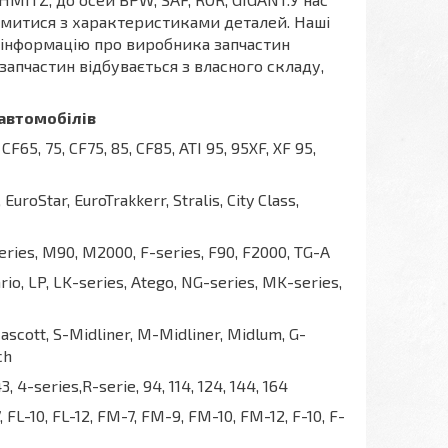
митися з характеристиками деталей. Наші
и інформацію про виробника запчастин
 запчастин відбувається з власного складу,
автомобілів
CF65, 75, CF75, 85, CF85, ATI 95, 95XF, XF 95,
EuroStar, EuroTrakkerr, Stralis, City Class,
ries, M90, M2000, F-series, F90, F2000, TG-A
io, LP, LK-series, Atego, NG-series, MK-series,
scott, S-Midliner, M-Midliner, Midlum, G-
ch
43, 4-series,R-serie, 94, 114, 124, 144, 164
, FL-10, FL-12, FM-7, FM-9, FM-10, FM-12, F-10, F-