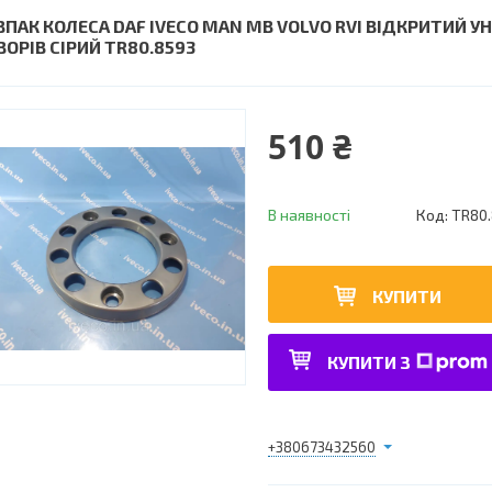
ВПАК КОЛЕСА DAF IVECO MAN MB VOLVO RVI ВІДКРИТИЙ УН
ВОРІВ СІРИЙ TR80.8593
510 ₴
В наявності
Код:
TR80
КУПИТИ
КУПИТИ З
+380673432560