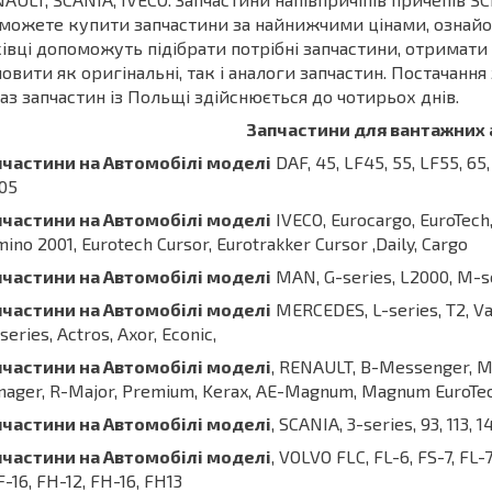
можете купити запчастини за найнижчими цінами, ознайо
івці допоможуть підібрати потрібні запчастини, отримат
овити як оригінальні, так і аналоги запчастин. Постачання
аз запчастин із Польщі здійснюється до чотирьох днів.
Запчастини для вантажних 
пчастини на Автомобілі моделі
DAF, 45, LF45, 55, LF55, 65, 
05
пчастини
на
Автомобілі
моделі
IVECO, Eurocargo, EuroTech, 
ino 2001, Eurotech Cursor, Eurotrakker Cursor ,Daily, Cargo
пчастини
на
Автомобілі
моделі
MAN, G-series, L2000, M-se
пчастини
на
Автомобілі
моделі
MERCEDES, L-series, T2, Var
series, Actros, Axor, Econic,
пчастини
на
Автомобілі
моделі
, RENAULT, B-Messenger, Ma
ager, R-Major, Premium, Kerax, AE-Magnum, Magnum EuroTe
пчастини на Автомобілі моделі
, SCANIA, 3-series, 93, 113, 1
пчастини на Автомобілі моделі
, VOLVO FLC, FL-6, FS-7, FL-7
 F-16, FH-12, FH-16, FH13