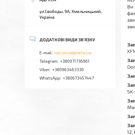
Ви 
ул.Свободы, 9А, Хмельницький,
фах
Україна
зам
зак
За
XF1
ivecoinua@meta.ua
За
+380971736961
Dom
+380963463330
За
+380673457447
За
SK-
За
Man
За
За
12,