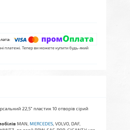
нні платежі. Тепер ви можете купити будь-який
рсальний 22,5" пластик 10 отворів сірий
мобілів
MAN,
MERCEDES
, VOLVO, DAF,
HMITZ, до осей BPW, SAF, ROR, GIGANT.У нас