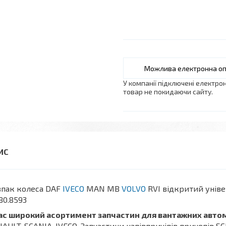
У компанії підключені електро
товар не покидаючи сайту.
впак колеса DAF
IVECO
MAN MB
VOLVO
RVI відкритий уніве
80.8593
нас широкий асортимент запчастин для вантажних авто
AULT, SCANIA, IVECO. Запчастини напівпричіпів причепів SC