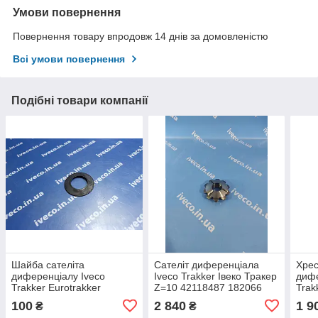
Умови повернення
Повернення товару впродовж 14 днів за домовленістю
Всі умови повернення
Подібні товари компанії
Шайба сателіта
Сателіт диференціала
Хрес
диференціалу Iveco
Iveco Trakker Івеко Тракер
дифе
Trakker Eurotrakker
Z=10 42118487 182066
Trak
42101751 30170491
30170446
421
100
2 840
1 9
₴
₴
169.738
133.