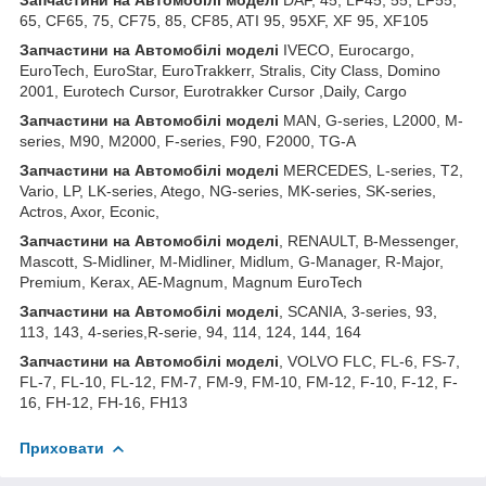
65, CF65, 75, CF75, 85, CF85, ATI 95, 95XF, XF 95, XF105
Запчастини
на
Автомобілі
моделі
IVECO, Eurocargo,
EuroTech, EuroStar, EuroTrakkerr, Stralis, City Class, Domino
2001, Eurotech Cursor, Eurotrakker Cursor ,Daily, Cargo
Запчастини
на
Автомобілі
моделі
MAN, G-series, L2000, M-
series, M90, M2000, F-series, F90, F2000, TG-A
Запчастини
на
Автомобілі
моделі
MERCEDES, L-series, T2,
Vario, LP, LK-series, Atego, NG-series, MK-series, SK-series,
Actros, Axor, Econic,
Запчастини
на
Автомобілі
моделі
, RENAULT, B-Messenger,
Mascott, S-Midliner, M-Midliner, Midlum, G-Manager, R-Major,
Premium, Kerax, AE-Magnum, Magnum EuroTech
Запчастини на Автомобілі моделі
, SCANIA, 3-series, 93,
113, 143, 4-series,R-serie, 94, 114, 124, 144, 164
Запчастини на Автомобілі моделі
, VOLVO FLC, FL-6, FS-7,
FL-7, FL-10, FL-12, FM-7, FM-9, FM-10, FM-12, F-10, F-12, F-
16, FH-12, FH-16, FH13
Приховати