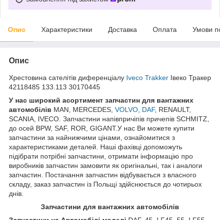
Опис
Характеристики
Доставка
Оплата
Умови п
Опис
Хрестовина сателітів диференціалу
Iveco Trakker
Івеко Тракер
42118485 133.113 30170445
У нас широкий асортимент запчастин для вантажних
автомобілів
MAN, MERCEDES,
VOLVO
,
DAF
, RENAULT,
SCANIA, IVECO. Запчастини напівпричіпів причепів SCHMITZ,
до осей BPW, SAF, ROR, GIGANT.У нас Ви можете купити
запчастини за найнижчими цінами, ознайомитися з
характеристиками деталей. Наші фахівці допоможуть
підібрати потрібні запчастини, отримати інформацію про
виробників запчастин замовити як оригінальні, так і аналоги
запчастин. Постачання запчастин відбувається з власного
складу, заказ запчастин із Польщі здійснюється до чотирьох
днів.
Запчастини для вантажних автомобілів
Запчастини на Автомобілі моделі
DAF, 45, LF45, 55, LF55,