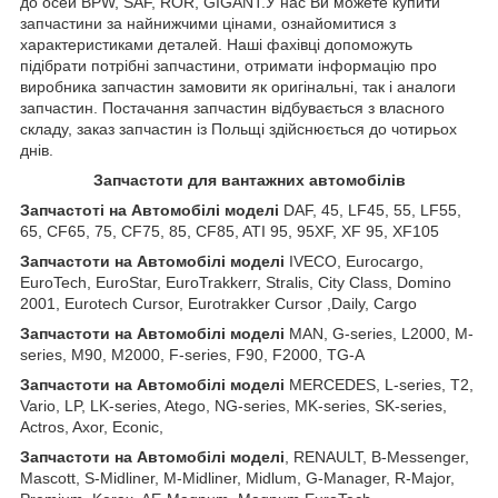
до осей BPW, SAF, ROR, GIGANT.У нас Ви можете купити
запчастини за найнижчими цінами, ознайомитися з
характеристиками деталей. Наші фахівці допоможуть
підібрати потрібні запчастини, отримати інформацію про
виробника запчастин замовити як оригінальні, так і аналоги
запчастин. Постачання запчастин відбувається з власного
складу, заказ запчастин із Польщі здійснюється до чотирьох
днів.
З
апчастот
и
для вантажних автомобілів
З
апчастот
і на Автомобілі моделі
DAF, 45, LF45, 55, LF55,
65, CF65, 75, CF75, 85, CF85, ATI 95, 95XF, XF 95, XF105
З
апчастот
и
на
Автомобілі
моделі
IVECO, Eurocargo,
EuroTech, EuroStar, EuroTrakkerr, Stralis, City Class, Domino
2001, Eurotech Cursor, Eurotrakker Cursor ,Daily, Cargo
З
апчастот
и
на
Автомобілі
моделі
MAN, G-series, L2000, M-
series, M90, M2000, F-series, F90, F2000, TG-A
З
апчастот
и
на
Автомобілі
моделі
MERCEDES, L-series, T2,
Vario, LP, LK-series, Atego, NG-series, MK-series, SK-series,
Actros, Axor, Econic,
З
апчастот
и
на
Автомобілі
моделі
, RENAULT, B-Messenger,
Mascott, S-Midliner, M-Midliner, Midlum, G-Manager, R-Major,