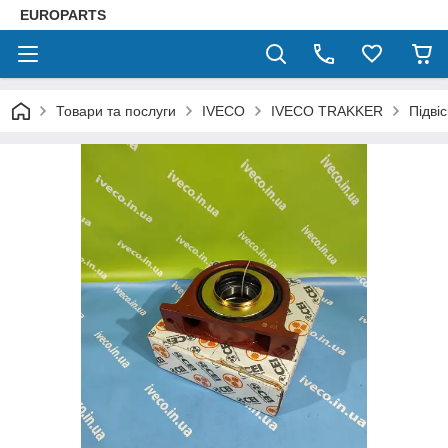
EUROPARTS
Товари та послуги
IVECO
IVECO TRAKKER
Підві