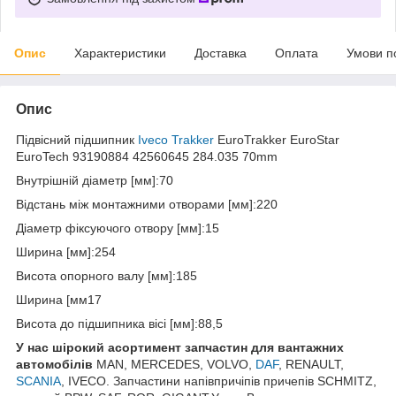
Опис
Характеристики
Доставка
Оплата
Умови п
Опис
Підвісний підшипник
Iveco Trakker
EuroTrakker EuroStar
EuroTech 93190884 42560645 284.035 70mm
Внутрішній діаметр [мм]:70
Відстань між монтажними отворами [мм]:220
Діаметр фіксуючого отвору [мм]:15
Ширина [мм]:254
Висота опорного валу [мм]:185
Ширина [мм17
Висота до підшипника вісі [мм]:88,5
У нас ш
ірокий асортимент запчастин для вантажних
автомобілів
MAN, MERCEDES, VOLVO,
DAF
, RENAULT,
SCANIA
, IVECO. Запчастини напівпричіпів причепів SCHMITZ,