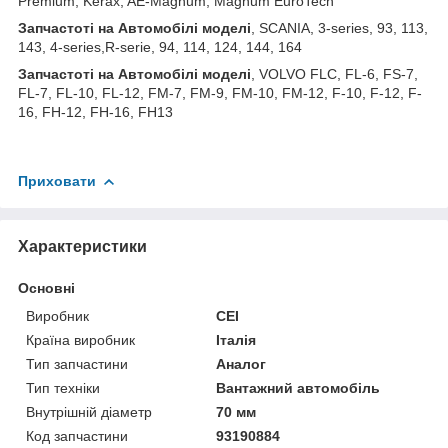
Premium, Kerax, AE-Magnum, Magnum EuroTech
З
апчастот
і на Автомобілі моделі
, SCANIA, 3-series, 93, 113,
143, 4-series,R-serie, 94, 114, 124, 144, 164
З
апчастот
і на Автомобілі моделі
, VOLVO FLC, FL-6, FS-7,
FL-7, FL-10, FL-12, FM-7, FM-9, FM-10, FM-12, F-10, F-12, F-
16, FH-12, FH-16, FH13
Приховати
Характеристики
Основні
Виробник
CEI
Країна виробник
Італія
Тип запчастини
Аналог
Тип техніки
Вантажний автомобіль
Внутрішній діаметр
70 мм
Код запчастини
93190884