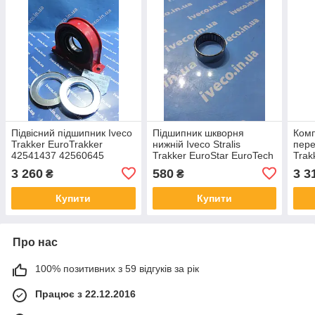
Підвісний підшипник Iveco
Підшипник шкворня
Комп
Trakker EuroTrakker
нижній Iveco Stralis
пере
42541437 42560645
Trakker EuroStar EuroTech
Trak
93190884 D=70mm
EuroTrakker 7172971
Euro
3 260
580
3 3
₴
₴
AUG54597
190
Купити
Купити
Про нас
100% позитивних з 59 відгуків за рік
Працює з 22.12.2016