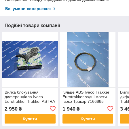
Всі умови повернення
Подібні товари компанії
Вилка блокування
Кільце ABS Iveco Trakker
Вилк
диференціала Iveco
Eurotrakker задні мости
дифе
Eurotrakker Trakker ASTRA
Івеко Тракер 7166885
Trak
HD8 42116004 141.158
Трак
2 950
1 940
3 4
₴
₴
30170587
Купити
Купити