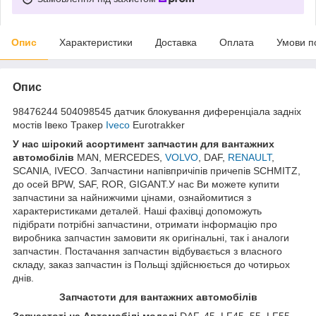
Опис
Характеристики
Доставка
Оплата
Умови п
Опис
98476244 504098545 датчик блокування диференціала задніх
мостів Івеко Тракер
Iveco
Eurotrakker
У нас ш
ірокий асортимент запчастин для вантажних
автомобілів
MAN, MERCEDES,
VOLVO
, DAF,
RENAULT
,
SCANIA, IVECO. Запчастини напівпричіпів причепів SCHMITZ,
до осей BPW, SAF, ROR, GIGANT.У нас Ви можете купити
запчастини за найнижчими цінами, ознайомитися з
характеристиками деталей. Наші фахівці допоможуть
підібрати потрібні запчастини, отримати інформацію про
виробника запчастин замовити як оригінальні, так і аналоги
запчастин. Постачання запчастин відбувається з власного
складу, заказ запчастин із Польщі здійснюється до чотирьох
днів.
З
апчастот
и
для вантажних автомобілів
З
апчастот
і на Автомобілі моделі
DAF, 45, LF45, 55, LF55,