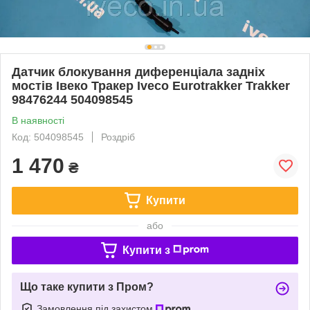
Датчик блокування диференціала задніх
мостів Івеко Тракер Iveco Eurotrakker Trakker
98476244 504098545
В наявності
Код: 504098545
Роздріб
1 470
₴
Купити
або
Купити з
Що таке купити з Пром?
Замовлення під захистом