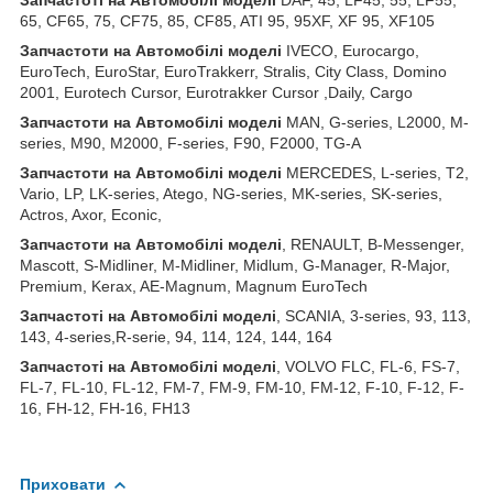
65, CF65, 75, CF75, 85, CF85, ATI 95, 95XF, XF 95, XF105
З
апчастот
и
на
Автомобілі
моделі
IVECO, Eurocargo,
EuroTech, EuroStar, EuroTrakkerr, Stralis, City Class, Domino
2001, Eurotech Cursor, Eurotrakker Cursor ,Daily, Cargo
З
апчастот
и
на
Автомобілі
моделі
MAN, G-series, L2000, M-
series, M90, M2000, F-series, F90, F2000, TG-A
З
апчастот
и
на
Автомобілі
моделі
MERCEDES, L-series, T2,
Vario, LP, LK-series, Atego, NG-series, MK-series, SK-series,
Actros, Axor, Econic,
З
апчастот
и
на
Автомобілі
моделі
, RENAULT, B-Messenger,
Mascott, S-Midliner, M-Midliner, Midlum, G-Manager, R-Major,
Premium, Kerax, AE-Magnum, Magnum EuroTech
З
апчастот
і на Автомобілі моделі
, SCANIA, 3-series, 93, 113,
143, 4-series,R-serie, 94, 114, 124, 144, 164
З
апчастот
і на Автомобілі моделі
, VOLVO FLC, FL-6, FS-7,
FL-7, FL-10, FL-12, FM-7, FM-9, FM-10, FM-12, F-10, F-12, F-
16, FH-12, FH-16, FH13
Приховати