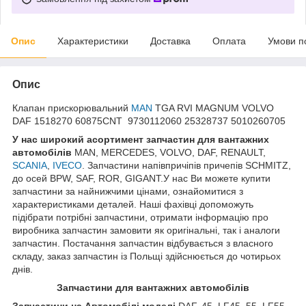
Опис
Характеристики
Доставка
Оплата
Умови п
Опис
Клапан прискорювальний
MAN
TGA RVI MAGNUM VOLVO
DAF 1518270 60875CNT 9730112060 25328737 5010260705
У нас широкий асортимент запчастин для вантажних
автомобілів
MAN, MERCEDES, VOLVO, DAF, RENAULT,
SCANIA
,
IVECO
. Запчастини напівпричіпів причепів SCHMITZ,
до осей BPW, SAF, ROR, GIGANT.У нас Ви можете купити
запчастини за найнижчими цінами, ознайомитися з
характеристиками деталей. Наші фахівці допоможуть
підібрати потрібні запчастини, отримати інформацію про
виробника запчастин замовити як оригінальні, так і аналоги
запчастин. Постачання запчастин відбувається з власного
складу, заказ запчастин із Польщі здійснюється до чотирьох
днів.
Запчастини для вантажних автомобілів
Запчастини на Автомобілі моделі
DAF, 45, LF45, 55, LF55,