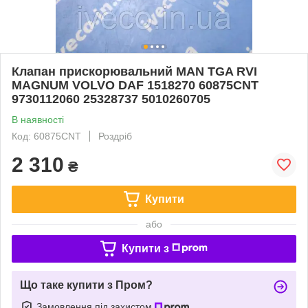
Клапан прискорювальний MAN TGA RVI
MAGNUM VOLVO DAF 1518270 60875CNT
9730112060 25328737 5010260705
В наявності
Код: 60875CNT
Роздріб
2 310
₴
Купити
або
Купити з
Що таке купити з Пром?
Замовлення під захистом