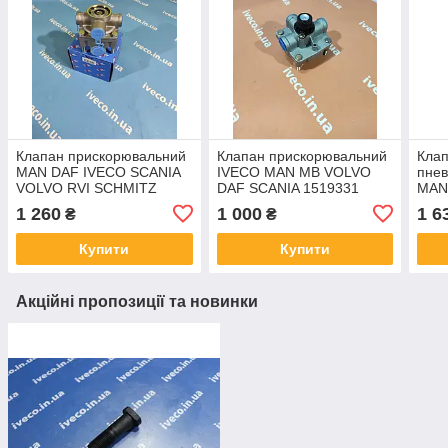
Клапан прискорювальний
Клапан прискорювальний
Кла
MAN DAF IVECO SCANIA
IVECO MAN MB VOLVO
пне
VOLVO RVI SCHMITZ
DAF SCANIA 1519331
MAN
KASSBOHRER 522545
MZK4110 81436096005
SCA
1 260
1 000
1 6
₴
₴
9730010100 RL3518AH
9730110000 60868CNT
WAB
WA1
Купити
Купити
Акційні пропозиції та новинки