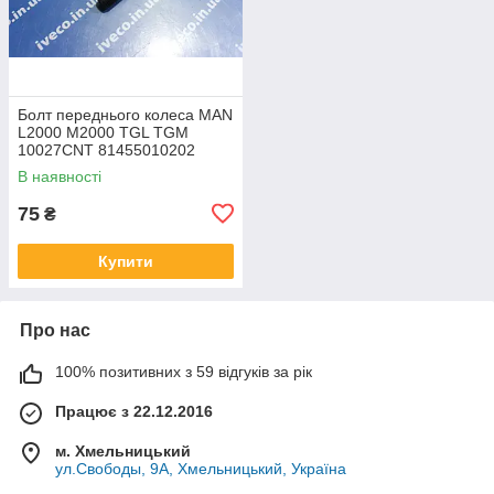
Болт переднього колеса MAN
L2000 M2000 TGL TGM
10027CNT 81455010202
81455010152 81455010116
В наявності
75
₴
Купити
Про нас
100% позитивних з 59 відгуків за рік
Працює з 22.12.2016
м. Хмельницький
ул.Свободы, 9А, Хмельницький, Україна