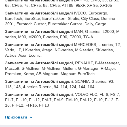
65, CF65, 75, CF75, 85, CF85, ATI 95, 95XF, XF 95, XF105
Запчастини
на
Автомобілі
моделі
IVECO, Eurocargo,
EuroTech, EuroStar, EuroTrakkerr, Stralis, City Class, Domino
2001, Eurotech Cursor, Eurotrakker Cursor ,Daily, Cargo
Запчастини
на
Автомобілі
моделі
MAN, G-series, L2000, M-
series, M90, M2000, F-series, F90, F2000, TG-A
Запчастини
на
Автомобілі
моделі
MERCEDES, L-series, T2,
Vario, LP, LK-series, Atego, NG-series, MK-series, SK-series,
Actros, Axor, Econic,
Запчастини
на
Автомобілі
моделі
, RENAULT, B-Messenger,
Mascott, S-Midliner, M-Midliner, Midlum, G-Manager, R-Major,
Premium, Kerax, AE-Magnum, Magnum EuroTech
Запчастини на Автомобілі моделі
, SCANIA, 3-series, 93,
113, 143, 4-series,R-serie, 94, 114, 124, 144, 164
Запчастини на Автомобілі моделі
, VOLVO FLC, FL-6, FS-7,
FL-7, FL-10, FL-12, FM-7, FM-9, FM-10, FM-12, F-10, F-12, F-
16, FH-12, FH-16, FH13
Приховати