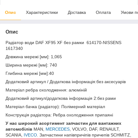
Опис
Характеристики
Доставка
Оплата
Умови п
Опис
Радіатор води DAF XF95 XF без рамки 614170-NISSENS
1617340
Довжина мережі [мм]: 1,065
Ширина мережі [мм]: 740
Глибина мережі [мм]:40
Додатковий артикул / Додаткова інформація:без аксесуарів
Матеріал ребра охолодження: алюміній
Додатковий артикул/додаткова інформація 2:без рами
Матеріал бачка (радіатор): Полімерний матеріал
Конструкція радіатора: Ребра охолодження припаяні
У нас широкий асортимент запчастин для вантажних
автомобілів
MAN,
MERCEDES
, VOLVO, DAF, RENAULT,
SCANIA,
IVECO
. Запчастини напівпричіпів причепів SCHMITZ,