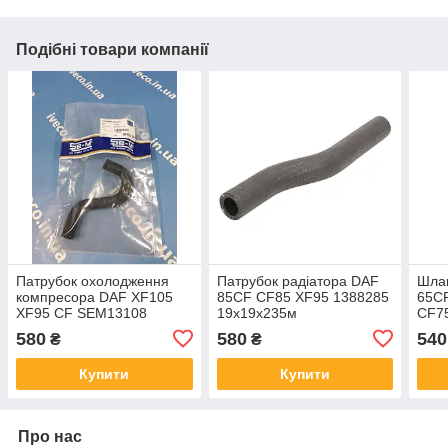
Подібні товари компанії
Патрубок охолодження
Патрубок радіатора DAF
Шлан
компресора DAF XF105
85CF CF85 XF95 1388285
65C
XF95 CF SEM13108
19x19x235м
CF7
1786291 1626860 2124570
580
580
540
₴
₴
5.41910-DT
Купити
Купити
Про нас