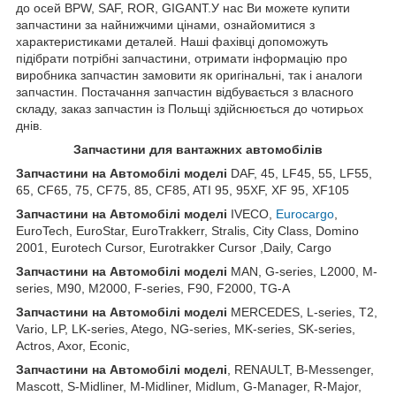
до осей BPW, SAF, ROR, GIGANT.У нас Ви можете купити
запчастини за найнижчими цінами, ознайомитися з
характеристиками деталей. Наші фахівці допоможуть
підібрати потрібні запчастини, отримати інформацію про
виробника запчастин замовити як оригінальні, так і аналоги
запчастин. Постачання запчастин відбувається з власного
складу, заказ запчастин із Польщі здійснюється до чотирьох
днів.
Запчастини для вантажних автомобілів
Запчастини на Автомобілі моделі
DAF, 45, LF45, 55, LF55,
65, CF65, 75, CF75, 85, CF85, ATI 95, 95XF, XF 95, XF105
Запчастини
на
Автомобілі
моделі
IVECO,
Eurocargo
,
EuroTech, EuroStar, EuroTrakkerr, Stralis, City Class, Domino
2001, Eurotech Cursor, Eurotrakker Cursor ,Daily, Cargo
Запчастини
на
Автомобілі
моделі
MAN, G-series, L2000, M-
series, M90, M2000, F-series, F90, F2000, TG-A
Запчастини
на
Автомобілі
моделі
MERCEDES, L-series, T2,
Vario, LP, LK-series, Atego, NG-series, MK-series, SK-series,
Actros, Axor, Econic,
Запчастини
на
Автомобілі
моделі
, RENAULT, B-Messenger,
Mascott, S-Midliner, M-Midliner, Midlum, G-Manager, R-Major,