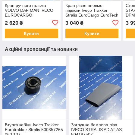
Кран ручного гальма
Кран рівня пневмо
Стоя
VOLVO DAF MAN IVECO
підвіски Iveco Trakker
STAR
EUROCARGO
Stralis EuroCargo EuroTech
DPM
EUROTRAKKER TRAKKER
EuroStar 4410501200
2 620
3 040
3 9
₴
₴
41211127 500303741 DPM
4410501230 41200708
95AAX
Купити
Купити
Акційні пропозиції та новинки
Втулка кабіни Iveco Trakker
Заглушка бампера ліва
Eurotrakker Stralis 500357265
IVECO STRALIS AD AT AS
060.137
504187507