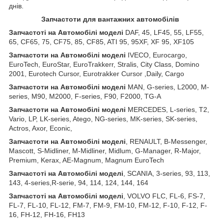
днів.
З
апчастот
и
для вантажних автомобілів
З
апчастот
і на Автомобілі моделі
DAF, 45, LF45, 55, LF55,
65, CF65, 75, CF75, 85, CF85, ATI 95, 95XF, XF 95, XF105
З
апчастот
и
на
Автомобілі
моделі
IVECO, Eurocargo,
EuroTech, EuroStar, EuroTrakkerr, Stralis, City Class, Domino
2001, Eurotech Cursor, Eurotrakker Cursor ,Daily, Cargo
З
апчастот
и
на
Автомобілі
моделі
MAN, G-series, L2000, M-
series, M90, M2000, F-series, F90, F2000, TG-A
З
апчастот
и
на
Автомобілі
моделі
MERCEDES, L-series, T2,
Vario, LP, LK-series, Atego, NG-series, MK-series, SK-series,
Actros, Axor, Econic,
З
апчастот
и
на
Автомобілі
моделі
, RENAULT, B-Messenger,
Mascott, S-Midliner, M-Midliner, Midlum, G-Manager, R-Major,
Premium, Kerax, AE-Magnum, Magnum EuroTech
З
апчастот
і на Автомобілі моделі
, SCANIA, 3-series, 93, 113,
143, 4-series,R-serie, 94, 114, 124, 144, 164
З
апчастот
і на Автомобілі моделі
, VOLVO FLC, FL-6, FS-7,
FL-7, FL-10, FL-12, FM-7, FM-9, FM-10, FM-12, F-10, F-12, F-
16, FH-12, FH-16, FH13