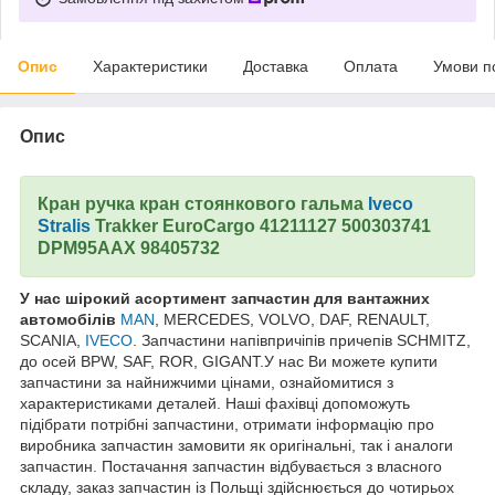
Опис
Характеристики
Доставка
Оплата
Умови п
Опис
Кран ручка кран стоянкового гальма
Iveco
Stralis
Trakker EuroCargo 41211127 500303741
DPM95AAX 98405732
У нас ш
ірокий асортимент запчастин для вантажних
автомобілів
MAN
, MERCEDES, VOLVO, DAF, RENAULT,
SCANIA,
IVECO
. Запчастини напівпричіпів причепів SCHMITZ,
до осей BPW, SAF, ROR, GIGANT.У нас Ви можете купити
запчастини за найнижчими цінами, ознайомитися з
характеристиками деталей. Наші фахівці допоможуть
підібрати потрібні запчастини, отримати інформацію про
виробника запчастин замовити як оригінальні, так і аналоги
запчастин. Постачання запчастин відбувається з власного
складу, заказ запчастин із Польщі здійснюється до чотирьох