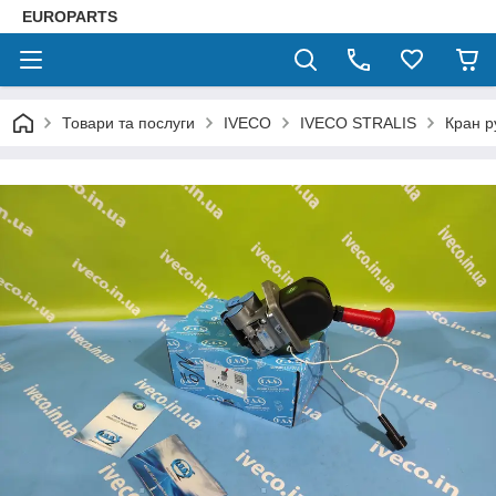
EUROPARTS
Товари та послуги
IVECO
IVECO STRALIS
Кран р