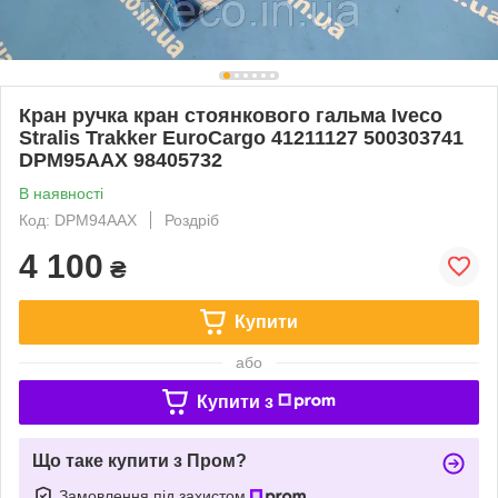
Кран ручка кран стоянкового гальма Iveco
Stralis Trakker EuroCargo 41211127 500303741
DPM95AAX 98405732
В наявності
Код: DPM94AAX
Роздріб
4 100
₴
Купити
або
Купити з
Що таке купити з Пром?
Замовлення під захистом