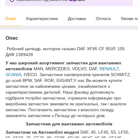
Опис
Характеристики
Доставка
Оплата
Умови п
Опис
Робочий циліндр, моторне гальмо DAF XF95 CF 95XF 105
ДАФ 1389428
У нас широкий асортимент запчастин для вантажних
автомобілів
MAN, MERCEDES, VOLVO, DAF,
RENAULT
,
SCANIA
, IVECO. Запчастини напівпричіпів причепів SCHMITZ,
до осей BPW, SAF, ROR, GIGANT.У нас Ви можете купити
запчастини за найнижчими цінами, ознайомитися з
характеристиками деталей. Наші фахівці допоможуть
підібрати потрібні запчастини, отримати інформацію про
виробника запчастин замовити як оригінальні, так і аналоги
запчастин. Постачають запчастини з власного складу,
замовлять запчастини з Польщі до чотирьох днів.
Запчастини для вантажних автомобілів
Запчастини на Автомобілі моделі
DAF, 45, LF45, 55, LF55,
65, CF65, 75, CF75, 85, CF85, ATI 95, 95XF, XF 95, XF105