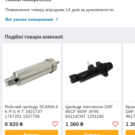
Повернення товару впродовж 14 днів за домовленістю
Всі умови повернення
Подібні товари компанії
Робочий циліндр SCANIA 4
Циліндр зчеплення DAF
Кран
K P G R T 1821737
85CF 95XF XF95
DAF
1767201 1507790
84114CNT 1291190
961
KG22026.0.1
DPM
6 820
1 360
1 2
₴
₴
314
Купити
Купити