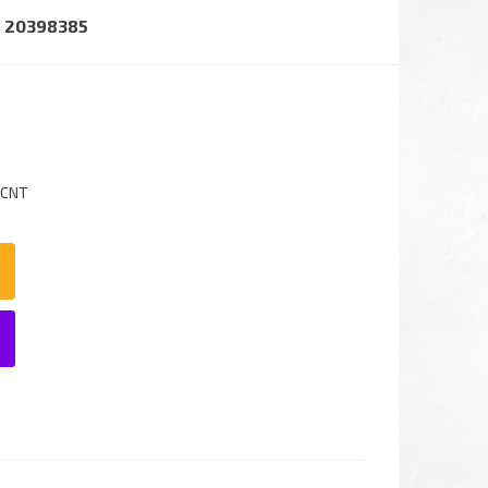
T 20398385
7CNT