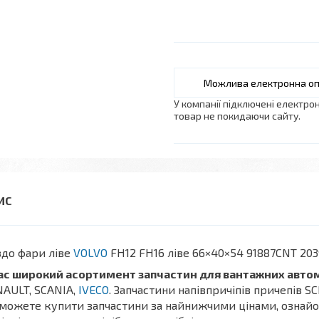
У компанії підключені електро
товар не покидаючи сайту.
здо фари ліве
VOLVO
FH12 FH16 ліве 66×40×54 91887CNT 20
нас широкий асортимент запчастин для вантажних авто
AULT, SCANIA,
IVECO
. Запчастини напівпричіпів причепів S
можете купити запчастини за найнижчими цінами, ознайо