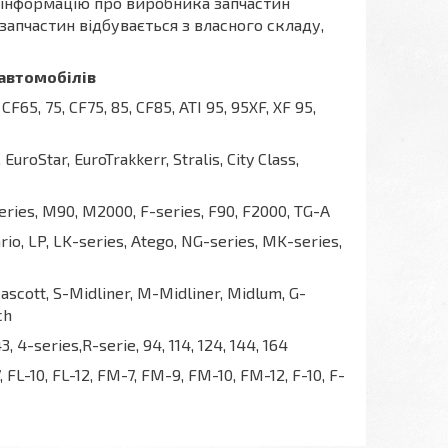
и інформацію про виробника запчастин
 запчастин відбувається з власного складу,
автомобілів
CF65, 75, CF75, 85, CF85, ATI 95, 95XF, XF 95,
EuroStar, EuroTrakkerr, Stralis, City Class,
ries, M90, M2000, F-series, F90, F2000, TG-A
io, LP, LK-series, Atego, NG-series, MK-series,
scott, S-Midliner, M-Midliner, Midlum, G-
ch
43, 4-series,R-serie, 94, 114, 124, 144, 164
, FL-10, FL-12, FM-7, FM-9, FM-10, FM-12, F-10, F-