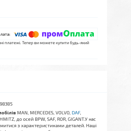
нні платежі. Тепер ви можете купити будь-який
398385
мобілів
MAN, MERCEDES, VOLVO,
DAF
,
CHMITZ, до осей BPW, SAF, ROR, GIGANT.У нас
митися з характеристиками деталей. Наші