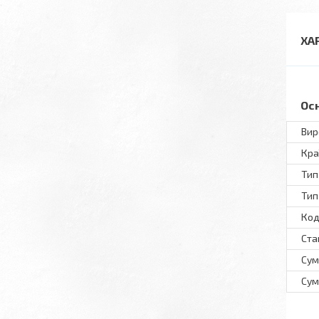
ХА
Ос
Вир
Кра
Тип
Тип
Код
Ста
Сум
Сум