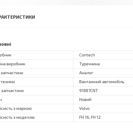
РАКТЕРИСТИКИ
новні
обник
Contech
їна виробник
Туреччина
 запчастини
Аналог
 техніки
Вантажний автомобіль
 запчастини
91887CNT
н
Новий
існість з маркою
Volvo
існість з моделлю
FH 16, FH 12