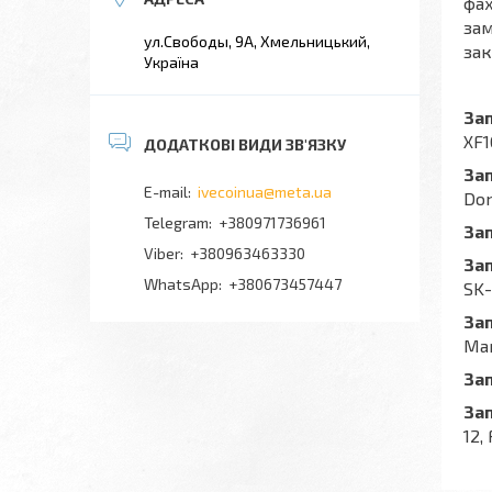
фах
зам
ул.Свободы, 9А, Хмельницький,
зак
Україна
За
XF1
За
ivecoinua@meta.ua
Dom
+380971736961
За
+380963463330
За
+380673457447
SK-
За
Man
За
За
12,