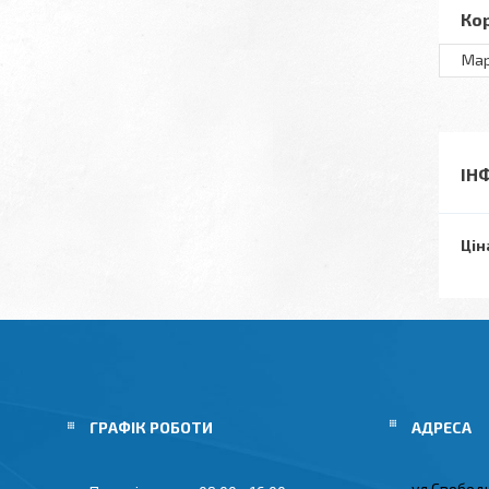
Ко
Ма
ІН
Цін
ГРАФІК РОБОТИ
ул.Свобод