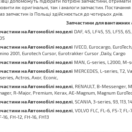
івці допоможуть підібрати потрібні запчастини, отримат
овити як оригінальні, так і аналоги запчастин. Постачання
аз запчастин із Польщі здійснюється до чотирьох днів.
Запчастини для вантажних 
пчастини на Автомобілі моделі
DAF, 45, LF45, 55, LF55, 65, 
05
пчастини
на
Автомобілі
моделі
IVECO, Eurocargo, EuroTech, 
ino 2001, Eurotech Cursor, Eurotrakker Cursor ,Daily, Cargo
пчастини
на
Автомобілі
моделі
MAN, G-series, L2000, M-se
пчастини
на
Автомобілі
моделі
MERCEDES, L-series, T2, Var
series, Actros, Axor, Econic,
пчастини
на
Автомобілі
моделі
, RENAULT, B-Messenger, Ma
ager, R-Major, Premium, Kerax, AE-Magnum, Magnum EuroTe
пчастини на Автомобілі моделі
, SCANIA, 3-series, 93, 113, 1
пчастини на Автомобілі моделі
, VOLVO FLC, FL-6, FS-7, FL-7
 F-16, FH-12, FH-16, FH13