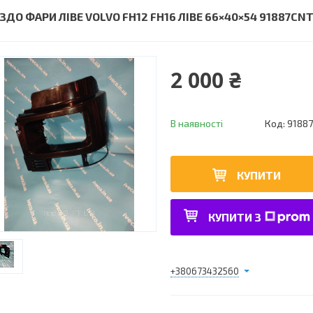
ІЗДО ФАРИ ЛІВЕ VOLVO FH12 FH16 ЛІВЕ 66×40×54 91887CN
2 000 ₴
В наявності
Код:
9188
КУПИТИ
КУПИТИ З
+380673432560