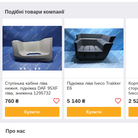
Подібні товари компанії
Ступінька кабіни ліва
Підніжка ліва Iveco Trakker
Корп
нижня, підніжка DAF 95XF
Е6
стор
ліва, знижена 1295732
Ivec
760
5 140
2 5
₴
₴
Купити
Купити
Про нас