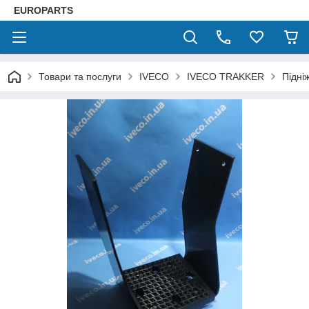
EUROPARTS
Товари та послуги
IVECO
IVECO TRAKKER
Підні