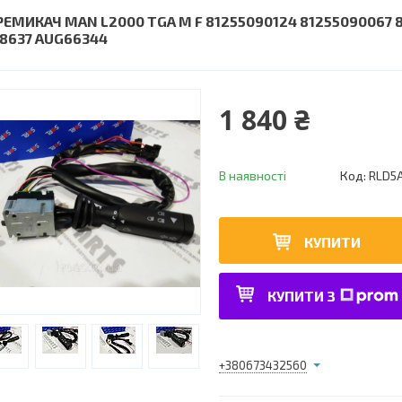
РЕМИКАЧ MAN L2000 TGA M F 81255090124 81255090067 
18637 AUG66344
1 840 ₴
В наявності
Код:
RLD5
КУПИТИ
КУПИТИ З
+380673432560