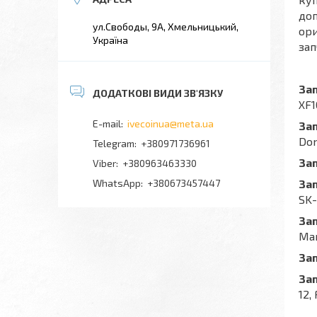
доп
ул.Свободы, 9А, Хмельницький,
ори
Україна
зап
З
а
XF1
ivecoinua@meta.ua
З
а
Dom
+380971736961
З
а
+380963463330
+380673457447
З
а
SK-
З
а
Man
З
а
З
а
12,