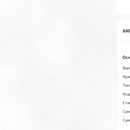
ХА
Ос
Вир
Кра
Тип
Код
Ста
Сум
Сум