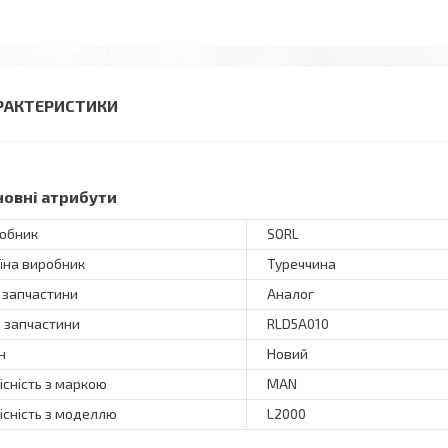
РАКТЕРИСТИКИ
новні атрибути
обник
SORL
їна виробник
Туреччина
 запчастини
Аналог
 запчастини
RLD5A010
н
Новий
існість з маркою
MAN
існість з моделлю
L2000