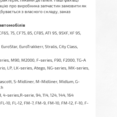
ацію про виробника запчастин замовити як
дбувається з власного складу, заказ
автомобілів
F65, 75, CF75, 85, CF85, ATI 95, 95XF, XF 95,
uroStar, EuroTrakkerr, Stralis, City Class,
ries, M90, M2000, F-series, F90, F2000, TG-A
io, LP, LK-series, Atego, NG-series, MK-series,
scott, S-Midliner, M-Midliner, Midlum, G-
ch
3, 4-series,R-serie, 94, 114, 124, 144, 164
, FL-10, FL-12, FM-7, FM-9, FM-10, FM-12, F-10, F-