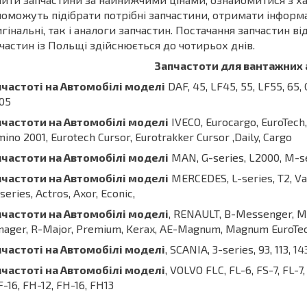
оможуть підібрати потрібні запчастини, отримати інформ
гінальні, так і аналоги запчастин. Постачання запчастин ві
частин із Польщі здійснюється до чотирьох днів.
З
апчастот
и
для вантажних 
пчастот
і на Автомобілі моделі
DAF, 45, LF45, 55, LF55, 65, C
05
пчастот
и
на
Автомобілі
моделі
IVECO, Eurocargo, EuroTech, E
ino 2001, Eurotech Cursor, Eurotrakker Cursor ,Daily, Cargo
пчастот
и
на
Автомобілі
моделі
MAN, G-series, L2000, M-se
пчастот
и
на
Автомобілі
моделі
MERCEDES, L-series, T2, Var
series, Actros, Axor, Econic,
пчастот
и
на
Автомобілі
моделі
, RENAULT, B-Messenger, Ma
ager, R-Major, Premium, Kerax, AE-Magnum, Magnum EuroTe
пчастот
і на Автомобілі моделі
, SCANIA, 3-series, 93, 113, 14
пчастот
і на Автомобілі моделі
, VOLVO FLC, FL-6, FS-7, FL-7
 F-16, FH-12, FH-16, FH13