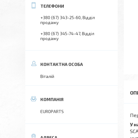
+380 (67) 343-25-60
Відділ
продажу
+380 (67) 345-74-47
Відділ
продажу
Віталій
EUROPARTS
Пер
У н
SC
куп