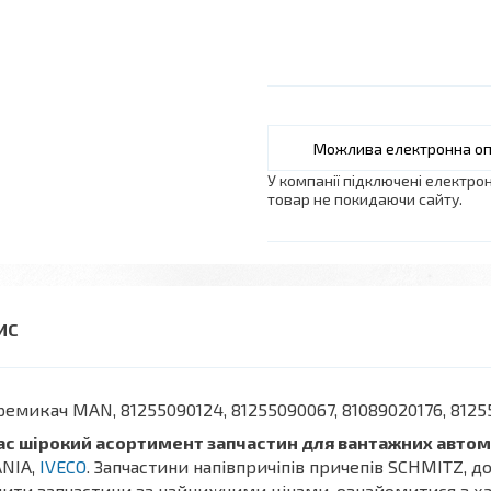
У компанії підключені електро
товар не покидаючи сайту.
емикач MAN, 81255090124, 81255090067, 81089020176, 8125
ас ш
ірокий асортимент запчастин для вантажних автом
ANIA,
IVECO
. Запчастини напівпричіпів причепів SCHMITZ, д
ити запчастини за найнижчими цінами, ознайомитися з х