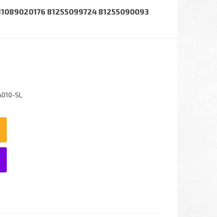
81089020176 81255099724 81255090093
A010-SL