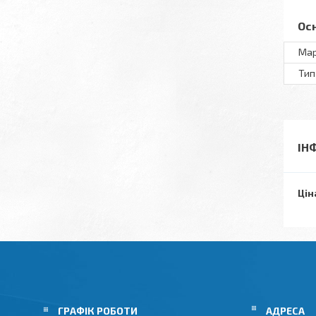
Ос
Ма
Тип
ІН
Цін
ГРАФІК РОБОТИ