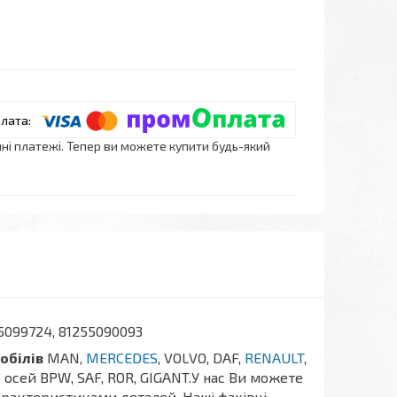
нні платежі. Тепер ви можете купити будь-який
5099724, 81255090093
обілів
MAN,
MERCEDES
, VOLVO, DAF,
RENAULT
,
о осей BPW, SAF, ROR, GIGANT.У нас Ви можете
арактеристиками деталей. Наші фахівці