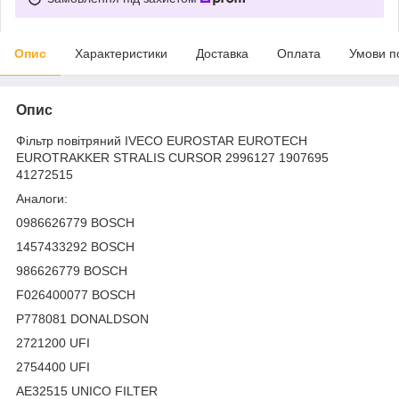
Опис
Характеристики
Доставка
Оплата
Умови п
Опис
Фільтр повітряний IVECO EUROSTAR EUROTECH
EUROTRAKKER STRALIS CURSOR 2996127 1907695
41272515
Аналоги:
0986626779 BOSCH
1457433292 BOSCH
986626779 BOSCH
F026400077 BOSCH
P778081 DONALDSON
2721200 UFI
2754400 UFI
AE32515 UNICO FILTER