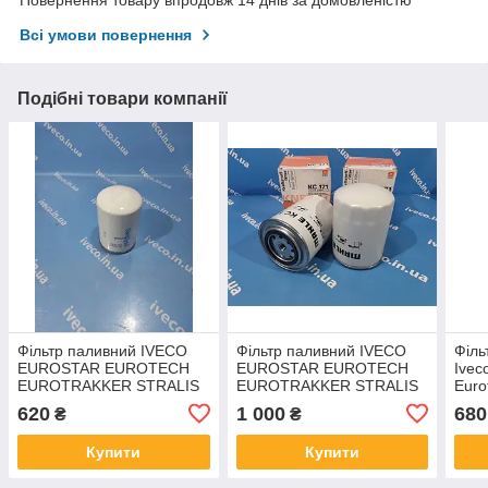
Повернення товару впродовж 14 днів за домовленістю
Всі умови повернення
Подібні товари компанії
Фільтр паливний IVECO
Фільтр паливний IVECO
Філь
EUROSTAR EUROTECH
EUROSTAR EUROTECH
Iveco
EUROTRAKKER STRALIS
EUROTRAKKER STRALIS
Euro
TRAKKER Івеко Cursor
TRAKKER Cursor 2994048
299
620
1 000
680
₴
₴
2994048 2995711
500315480 503355292
5001
Купити
Купити