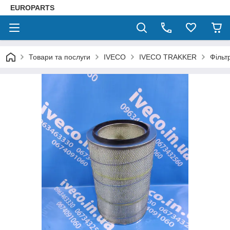
EUROPARTS
Товари та послуги
IVECO
IVECO TRAKKER
Філь