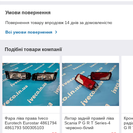
Умови повернення
Повернення товару впродовж 14 днів за домовленістю
Всі умови повернення
Подібні товари компанії
Фара ліва права Iveco
Ліхтар задній правий ліва
Крон
Eurotech Eurostar 4861794
Scania P G R T Series-4
раді
4861793 500305103
червоно-білий
G R 
TD0159008L TD0159008R
ISS1039LKRH