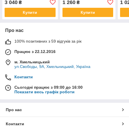
3 040
1 260
1 0
₴
₴
Івеко
ISS1039LKLH 400 x 161 x
87
Купити
Купити
Про нас
100% позитивних з 59 відгуків за рік
Працює з 22.12.2016
м. Хмельницький
ул.Свободы, 9А, Хмельницький, Україна
Контакти
Сьогодні працює з 09:00 до 16:00
Показати весь графік роботи
Про нас
Контакти