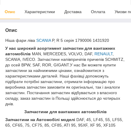
Опис
Характеристики
Доставка
Оплата
Умови п
Опис
Ніша фари ліва
SCANIA
P, R 5 серія 1790006 1431920
У нас широкий асортимент запчастин для вантажних
автомобілів
MAN, MERCEDES, VOLVO, DAF,
RENAULT
,
SCANIA, IVECO. Запчастини напівпричіпів причепів SCHMITZ,
до осей BPW, SAF, ROR, GIGANT.У нас Ви можете купити
запчастини за найнижчими цінами, ознайомитися з
характеристиками деталей. Наші фахівці допоможуть
підібрати потрібні запчастини, отримати інформацію про
виробника запчастин замовити як оригінальні, так і аналоги
запчастин. Постачання запчастин відбувається з власного
складу, заказ запчастин із Польщі здійснюється до чотирьох
днів.
Запчастини для вантажних автомобілів
Запчастини на Автомобілі моделі
DAF, 45, LF45, 55, LF55,
65, CF65, 75, CF75, 85, CF85, ATI 95, 95XF, XF 95, XF105