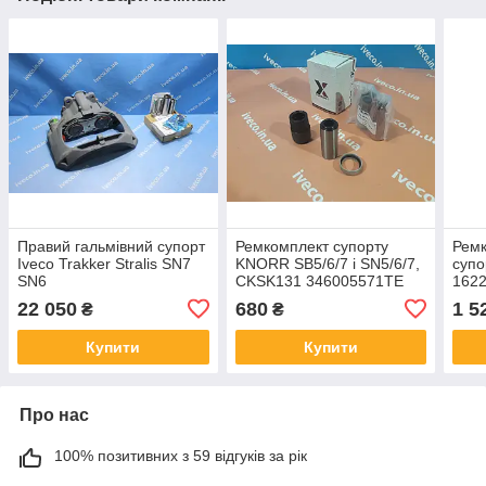
Правий гальмівний супорт
Ремкомплект супорту
Рем
Iveco Trakker Stralis SN7
KNORR SB5/6/7 і SN5/6/7,
суп
SN6
CKSK131 346005571TE
162
K000698 втулка D=35 mm
IVE
22 050
680
1 5
₴
₴
K00
Купити
Купити
Про нас
100% позитивних з 59 відгуків за рік