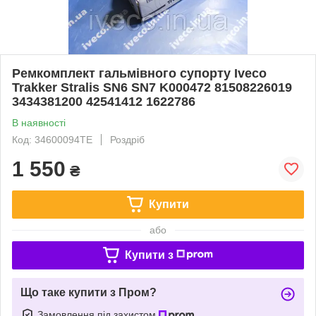
Ремкомплект гальмівного супорту Iveco
Trakker Stralis SN6 SN7 K000472 81508226019
3434381200 42541412 1622786
В наявності
Код: 34600094TE
Роздріб
1 550
₴
Купити
або
Купити з
Що таке купити з Пром?
Замовлення під захистом