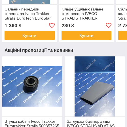
Сальник передний
Кільце ущільнювальне
Саль
коленвала Iveco Trakker
компресора IVECO
коле
Stralis EuroTech EuroStar
STRALIS TRAKKER
Stra
Cursor 10 40102683
EUROTRAKKER Cursor
401
1 360
230
2 7
₴
₴
40102680 7.50550
17292281 LE125320
457.
Купити
Купити
Акційні пропозиції та новинки
Втулка кабіни Iveco Trakker
Заглушка бампера ліва
Eurotrakker Stralis 500357265
IVECO STRALIS AD AT AS