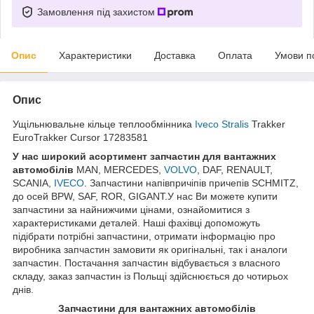
Замовлення під захистом
Опис
Характеристики
Доставка
Оплата
Умови п
Опис
Ущільнювальне кільце теплообмінника
Iveco Stralis
Trakker
EuroTrakker Cursor 17283581
У нас широкий асортимент запчастин для вантажних
автомобілів
MAN, MERCEDES,
VOLVO
, DAF, RENAULT,
SCANIA,
IVECO
. Запчастини напівпричіпів причепів SCHMITZ,
до осей BPW, SAF, ROR, GIGANT.У нас Ви можете купити
запчастини за найнижчими цінами, ознайомитися з
характеристиками деталей. Наші фахівці допоможуть
підібрати потрібні запчастини, отримати інформацію про
виробника запчастин замовити як оригінальні, так і аналоги
запчастин. Постачання запчастин відбувається з власного
складу, заказ запчастин із Польщі здійснюється до чотирьох
днів.
Запчастини для вантажних автомобілів