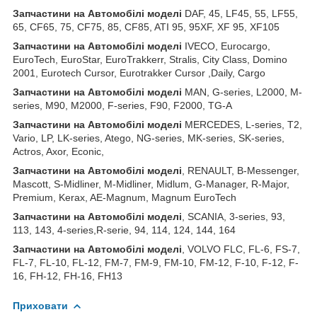
Запчастини на Автомобілі моделі
DAF, 45, LF45, 55, LF55,
65, CF65, 75, CF75, 85, CF85, ATI 95, 95XF, XF 95, XF105
Запчастини
на
Автомобілі
моделі
IVECO, Eurocargo,
EuroTech, EuroStar, EuroTrakkerr, Stralis, City Class, Domino
2001, Eurotech Cursor, Eurotrakker Cursor ,Daily, Cargo
Запчастини
на
Автомобілі
моделі
MAN, G-series, L2000, M-
series, M90, M2000, F-series, F90, F2000, TG-A
Запчастини
на
Автомобілі
моделі
MERCEDES, L-series, T2,
Vario, LP, LK-series, Atego, NG-series, MK-series, SK-series,
Actros, Axor, Econic,
Запчастини
на
Автомобілі
моделі
, RENAULT, B-Messenger,
Mascott, S-Midliner, M-Midliner, Midlum, G-Manager, R-Major,
Premium, Kerax, AE-Magnum, Magnum EuroTech
Запчастини на Автомобілі моделі
, SCANIA, 3-series, 93,
113, 143, 4-series,R-serie, 94, 114, 124, 144, 164
Запчастини на Автомобілі моделі
, VOLVO FLC, FL-6, FS-7,
FL-7, FL-10, FL-12, FM-7, FM-9, FM-10, FM-12, F-10, F-12, F-
16, FH-12, FH-16, FH13
Приховати