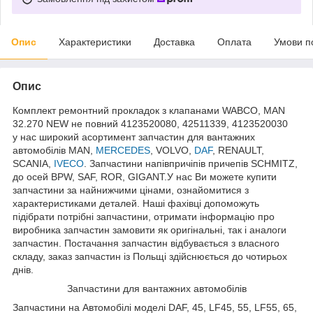
Опис
Характеристики
Доставка
Оплата
Умови п
Опис
Комплект ремонтний прокладок з клапанами WABCO, MAN
32.270 NEW не повний 4123520080, 42511339, 4123520030
у нас широкий асортимент запчастин для вантажних
автомобілів MAN,
MERCEDES
, VOLVO,
DAF
, RENAULT,
SCANIA,
IVECO
. Запчастини напівпричіпів причепів SCHMITZ,
до осей BPW, SAF, ROR, GIGANT.У нас Ви можете купити
запчастини за найнижчими цінами, ознайомитися з
характеристиками деталей. Наші фахівці допоможуть
підібрати потрібні запчастини, отримати інформацію про
виробника запчастин замовити як оригінальні, так і аналоги
запчастин. Постачання запчастин відбувається з власного
складу, заказ запчастин із Польщі здійснюється до чотирьох
днів.
Запчастини для вантажних автомобілів
Запчастини на Автомобілі моделі DAF, 45, LF45, 55, LF55, 65,