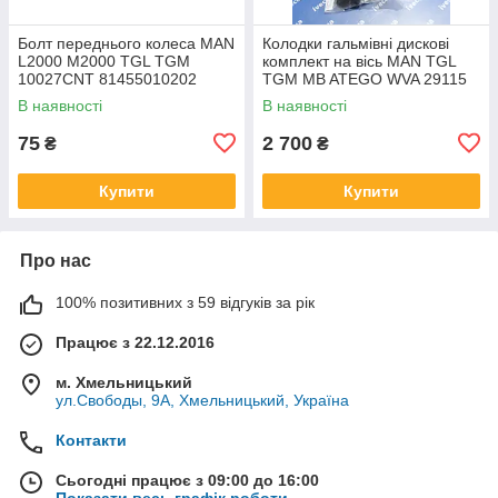
Болт переднього колеса MAN
Колодки гальмівні дискові
L2000 M2000 TGL TGM
комплект на вісь MAN TGL
10027CNT 81455010202
TGM MB ATEGO WVA 29115
81455010152 81455010116
29148 29116
В наявності
В наявності
75
2 700
₴
₴
Купити
Купити
Про нас
100% позитивних з 59 відгуків за рік
Працює з 22.12.2016
м. Хмельницький
ул.Свободы, 9А, Хмельницький, Україна
Контакти
Сьогодні працює з 09:00 до 16:00
Показати весь графік роботи