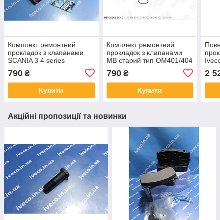
Комплект ремонтний
Комплект ремонтний
Повн
прокладок з клапанами
прокладок з клапанами
прок
SCANIA 3 4 series
MB старий тип OM401/404
Ivec
SEB22541 1315376
402 586 50 13,
790
790
2 5
₴
₴
4021300220S
Купити
Купити
Акційні пропозиції та новинки